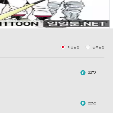
최근일순
등록일순
3372
2252