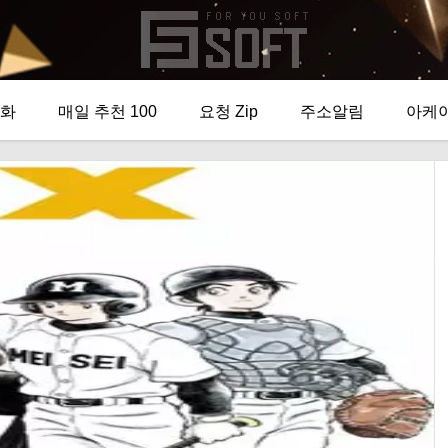
화
매일 추천 100
요청 Zip
주소알림
아케