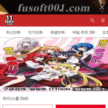
최신만화
인기만화
완결만화
매일 추천 100
요청
하이스쿨 DxD