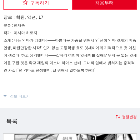
구독하기
처음부터
장르 :
학원, 액션, 17
분류 :
연재중
작가 :
미시마 히로지
소개 :
나는 악마가 되겠다! ――아름다운 가슴을 위해서!? `신참 악마 잇세의 머슴
인생, 파란만장한 시작!` 인기 없는 고등학생 효도 잇세이에게 기적적으로 첫 여친
이 생겼다! 하고 생각했더니――갑자기 여친이 잇세이를 살해!? 무지 운 없는 잇세
이를 구한 것은 학교 제일의 미소녀 리아스 선배. 그녀의 입에서 밝혀지는 충격적
인 사실! `넌 악마로 전생했어. 날 위해서 일하도록 하렴!`
정보 더보기
정렬변경
목록