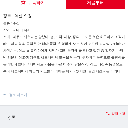
구독하기
처음부터
장르 :
액션,학원
분류 :
주간
작가 :
나다이 니시
소개 :
리쿠도 세츠나는 말했다. 법, 도덕, 사랑, 정의 그 모든 것은 허구이며 조작이
라고 이 세상의 규칙은 단 하나 폭력. 현명하게 사는 것이 모토인 고교생 아키타 마
사미치는, 어느 날 불량아에게 시비가 걸려 폭력에 굴복하고 있던 중 갑자기 나타
난 의문의 여고생 리쿠도 세츠나에게 도움을 받는다. 무자비한 폭력으로 불량아를
물리친 세츠나. 「나에게도 싸움을 가르쳐 주지 않을래?」라고 타산과 동경으로
부터 세츠나에게 싸움의 지도를 의뢰하는 아키타였지만, 돌연 세츠나는 아키타에
게도 폭력을 가한다. 「폭력이야말로 이 세계의 유일한 룰」이라고 단언하는 리쿠
도 세츠나와의 만남으로부터 아키타는 `폭력`의 세계에 발을 들여놓는다
정보 더보기
정렬변경
목록