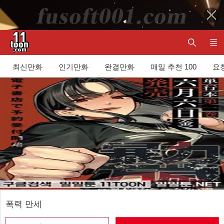
최신만화
인기만화
완결만화
매일 추천 100
요청
폭력 만세