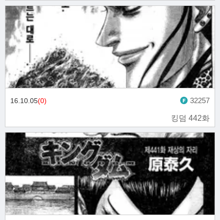
32257
16.10.05
(0)
킹덤 442화