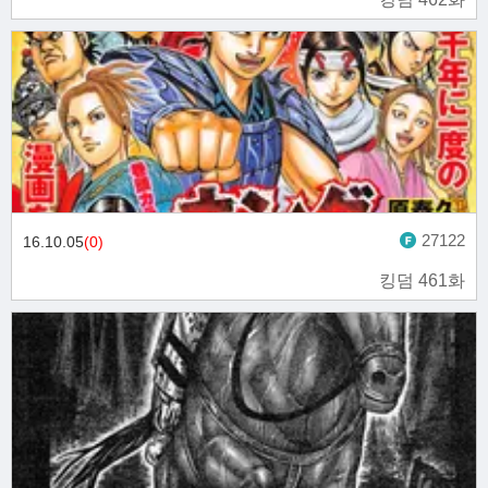
27122
16.10.05
(0)
킹덤 461화