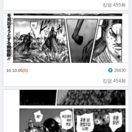
킹덤 455화
26830
16.10.05
(0)
킹덤 454화