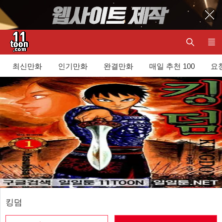
최신만화
인기만화
완결만화
매일 추천 100
요청
킹덤