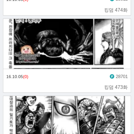
킹덤 474화
28701
16.10.05
(0)
킹덤 473화