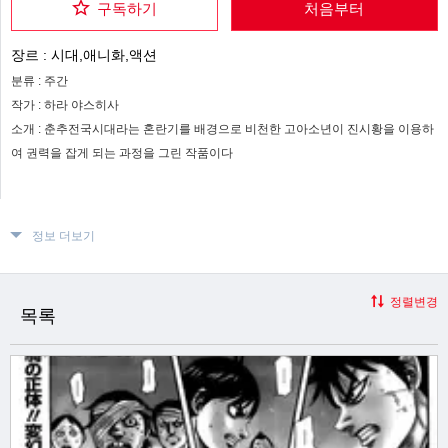
구독하기
처음부터
장르 :
시대,애니화,액션
분류 :
주간
작가 :
하라 야스히사
소개 :
춘추전국시대라는 혼란기를 배경으로 비천한 고아소년이 진시황을 이용하
여 권력을 잡게 되는 과정을 그린 작품이다
정보 더보기
정렬변경
목록