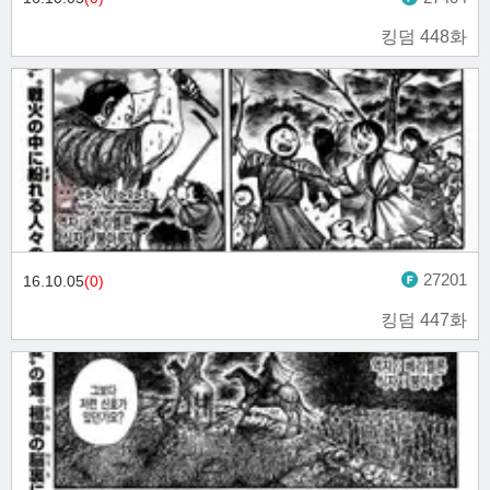
킹덤 448화
27201
16.10.05
(0)
킹덤 447화