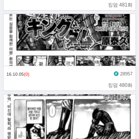
킹덤 481화
28957
16.10.05
(0)
킹덤 480화