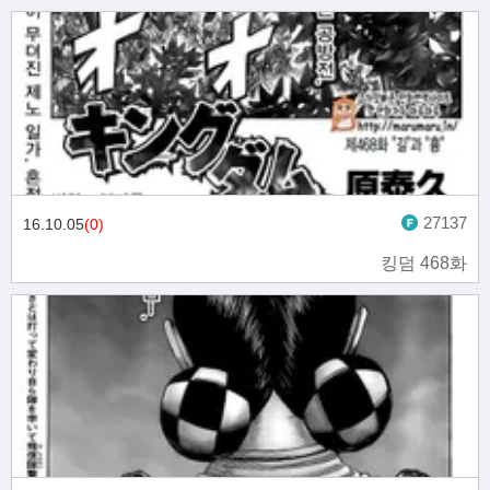
27137
16.10.05
(0)
킹덤 468화