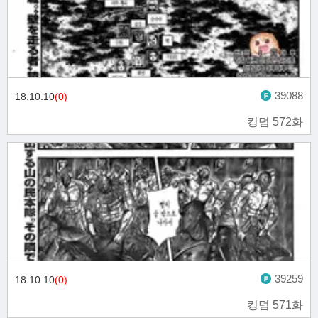
39088
18.10.10
(0)
킹덤 572화
39259
18.10.10
(0)
킹덤 571화