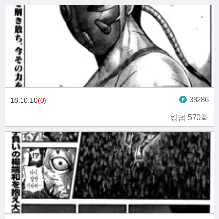
39286
18.10.10
(0)
킹덤 570화