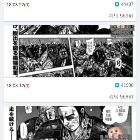
44407
18.08.22
(0)
킹덤 569화
41930
18.08.12
(0)
킹덤 568화