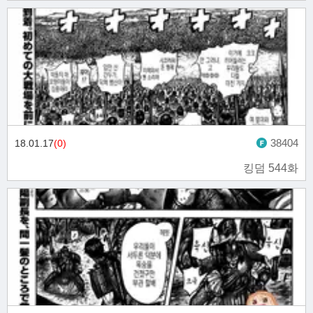
38404
18.01.17
(0)
킹덤 544화