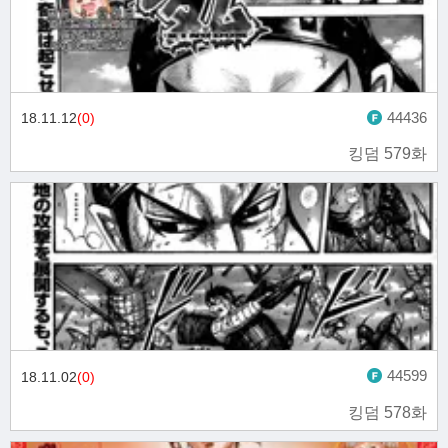
44436
18.11.12
(0)
킹덤 579화
44599
18.11.02
(0)
킹덤 578화