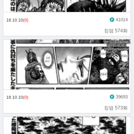
41014
18.10.10
(0)
킹덤 574화
39693
18.10.10
(0)
킹덤 573화