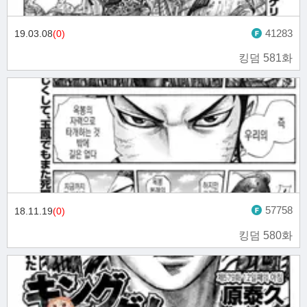
41283
19.03.08
(0)
킹덤 581화
57758
18.11.19
(0)
킹덤 580화