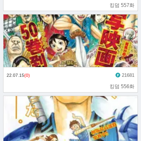
킹덤 557화
21681
22.07.15
(0)
킹덤 556화