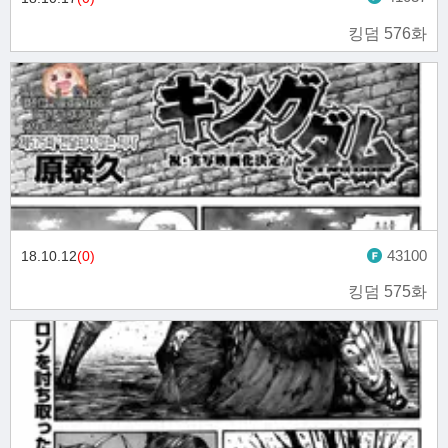
킹덤 576화
43100
18.10.12
(0)
킹덤 575화