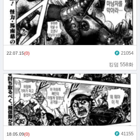
21054
22.07.15
(0)
킹덤 558화
41155
18.05.09
(0)