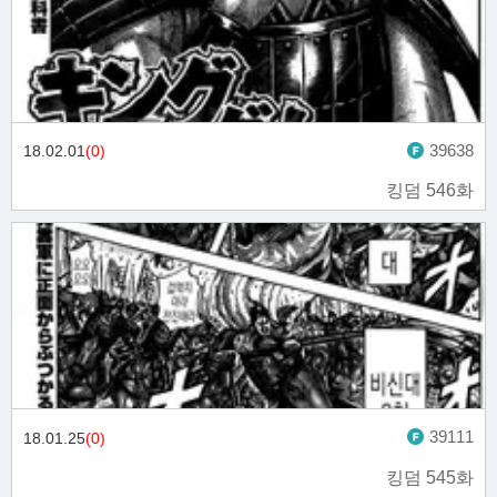
39638
18.02.01
(0)
킹덤 546화
39111
18.01.25
(0)
킹덤 545화