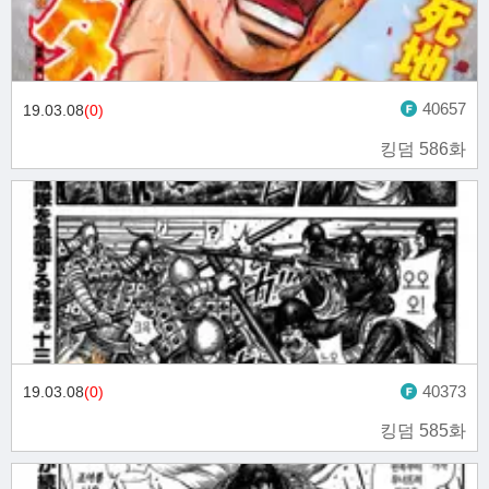
40657
19.03.08
(0)
킹덤 586화
40373
19.03.08
(0)
킹덤 585화