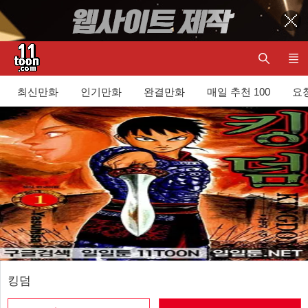
최신만화
인기만화
완결만화
매일 추천 100
요청
킹덤