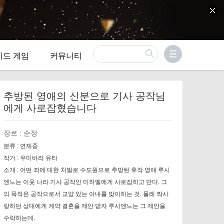
이드 게임
커뮤니티
추방된 영애의 신분으로 기사 공작님
에게 사로잡혔습니다
장르 :
순정
분류 :
연재중
작가 :
우미바라 유타
소개 :
어떤 죄에 대한 처벌로 수도원으로 추방된 후작 영애 루시
엔느는 이웃 나라 기사 공작인 미하엘에게 사로잡히고 만다. 그
의 목적은 공작으로서 교양 있는 아내를 맞이하는 것. 몰래 짝사
랑하던 상대에게 계약 결혼을 제안 받자 루시엔느는 그 제안을
수락하는데.