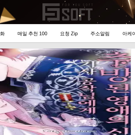
화
매일 추천 100
요청 Zip
주소알림
아케