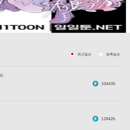
최근일순
등록일순
1화
104430
128426