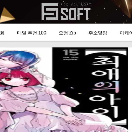
화
매일 추천 100
요청 Zip
주소알림
아케