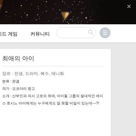
이드 게임
커뮤니티
최애의 아이
장르 :
전생, 드라마, 복수, 애니화
분류 :
완결
작가 :
요코야리 멩고
소개 :
산부인과 의사 고로의 최애, 아이돌 그룹의 절대적인 에이
스 호시노 아이에게는 누구에게도 말 못할 비밀이 있는데—?!