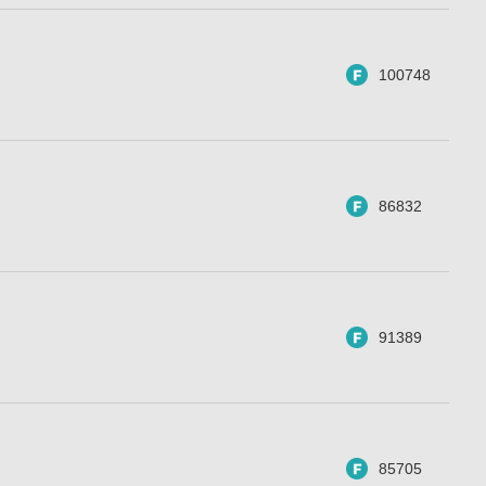
100748
86832
91389
85705