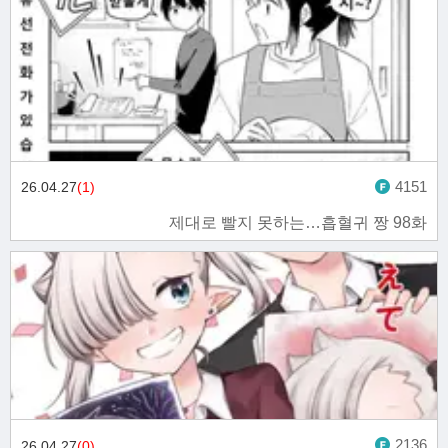
4151
26.04.27
(1)
제대로 빨지 못하는…흡혈귀 짱 98화
2136
26.04.27
(0)