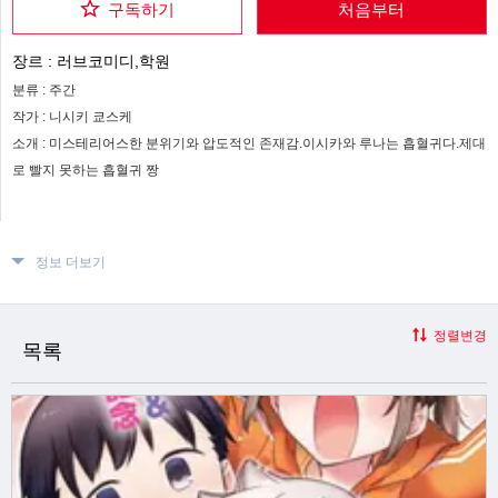
구독하기
처음부터
장르 :
러브코미디,학원
분류 :
주간
작가 :
니시키 쿄스케
소개 :
미스테리어스한 분위기와 압도적인 존재감.이시카와 루나는 흡혈귀다.제대
로 빨지 못하는 흡혈귀 짱
정보 더보기
정렬변경
목록