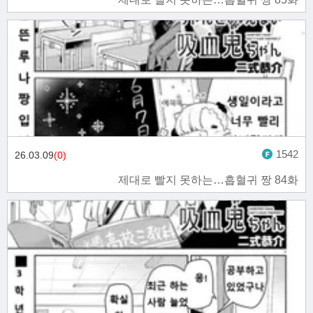
1542
26.03.09
(0)
제대로 빨지 못하는…흡혈귀 짱 84화