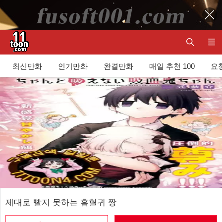
최신만화
인기만화
완결만화
매일 추천 100
요청
제대로 빨지 못하는 흡혈귀 짱