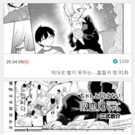
1339
26.04.08
(0)
제대로 빨지 못하는…흡혈귀 짱 91화