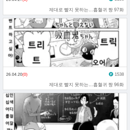
제대로 빨지 못하는…흡혈귀 짱 97화
1538
26.04.20
(0)
제대로 빨지 못하는…흡혈귀 짱 96화