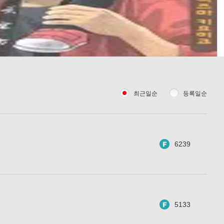
최근일순
등록일순
6239
5133