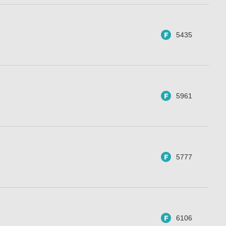
5435
5961
5777
6106