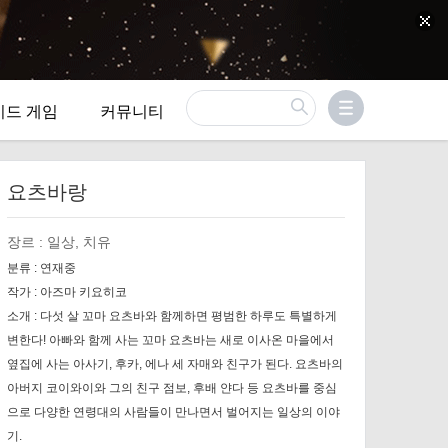
이드 게임
커뮤니티
요츠바랑
장르 :
일상, 치유
분류 :
연재중
작가 :
아즈마 키요히코
소개 :
다섯 살 꼬마 요츠바와 함께하면 평범한 하루도 특별하게
변한다! 아빠와 함께 사는 꼬마 요츠바는 새로 이사온 마을에서
옆집에 사는 아사기, 후카, 에나 세 자매와 친구가 된다. 요츠바의
아버지 코이와이와 그의 친구 점보, 후배 얀다 등 요츠바를 중심
으로 다양한 연령대의 사람들이 만나면서 벌어지는 일상의 이야
기.