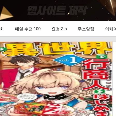
화
매일 추천 100
요청 Zip
주소알림
아케