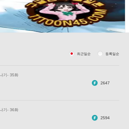
최근일순
등록일순
 나기- 35화
2647
 나기- 36화
2594