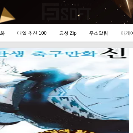
화
매일 추천 100
요청 Zip
주소알림
아케