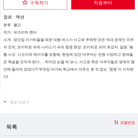
구독하기
처음부터
장르 :
액션
분류 :
월간
작가 :
유즈리하 켄타
소개 :
양갓집 아가씨들을 태운 대형 버스가 사고로 추락한 곳은 적대 관계인 야쿠
자 조직, 츠키히로 파와 나카스기 파의 항쟁 현장. 츠키히로 파의 최강자, 일명 `봉
황 시오` 시오카와 에이지를 포함해, 현장에 있던 야쿠자는 전원 사망하고 영애들
은 목숨을 건지게 된다…. 하지만 눈을 떠 보니, 사고로 죽은 야쿠자들은 영애의 몸
안에 들어와 있었다?! 부잣집 아가씨 학교에서 아무도 본 적 없는 `항쟁`이 시작된
다!
정보 더보기
정렬변경
목록