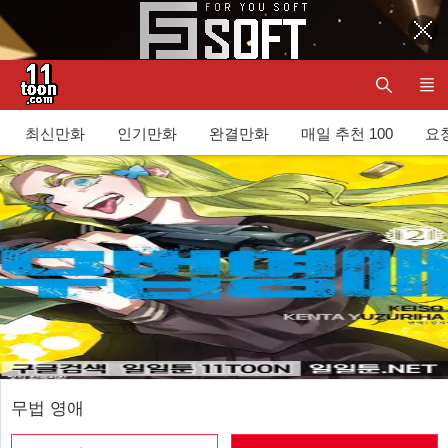
최신만화
인기만화
완결만화
매일 추천 100
요청
무법 영애