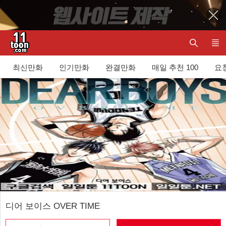
최신만화
인기만화
완결만화
매일 추천 100
요청
디어 보이스 OVER TIME