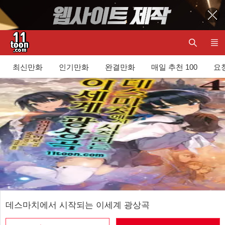
최신만화
인기만화
완결만화
매일 추천 100
요청
데스마치에서 시작되는 이세계 광상곡