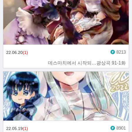
8213
22.06.20
(1)
데스마치에서 시작되…광상곡 91-1화
8901
22.05.19
(1)