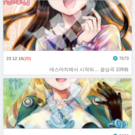
7679
23.12.16
(20)
데스마치에서 시작되… 광상곡 109화