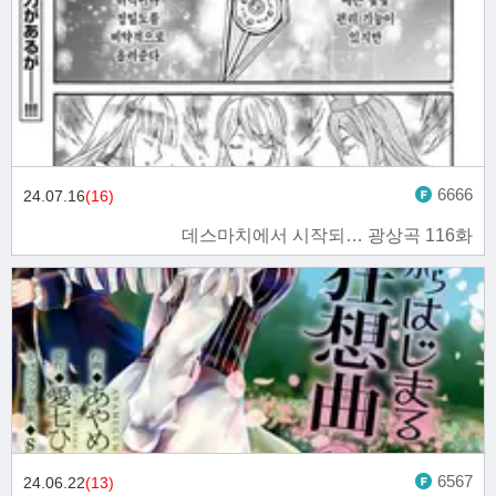
6666
24.07.16
(16)
데스마치에서 시작되… 광상곡 116화
6567
24.06.22
(13)