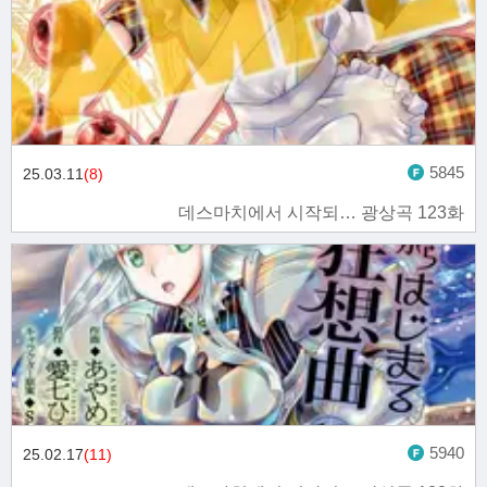
5845
25.03.11
(8)
데스마치에서 시작되… 광상곡 123화
5940
25.02.17
(11)