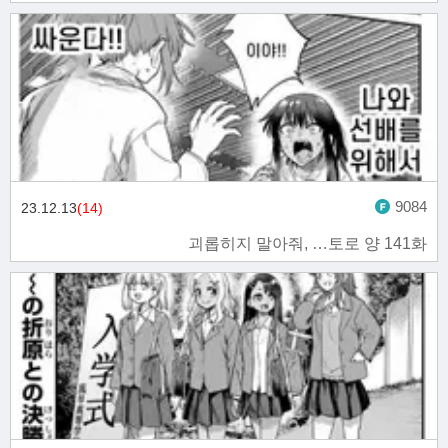
9084
23.12.13
(14)
괴롭히지 말아줘, …토로 양 141화