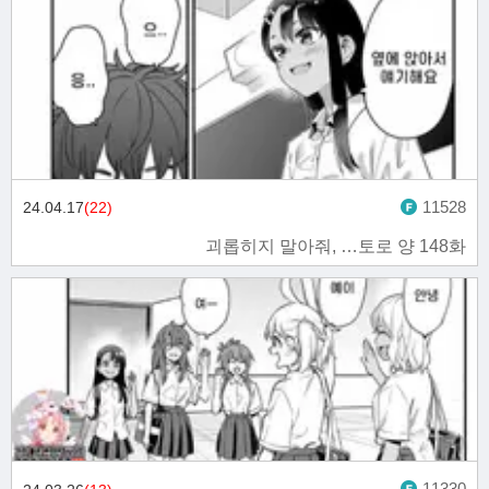
11528
24.04.17
(22)
괴롭히지 말아줘, …토로 양 148화
11330