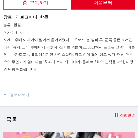
구독하기
처음부터
장르 :
러브코미디, 학원
분류 :
완결
작가 :
나나시
소개 :
`후배 여자아이 앞에서 울어버렸다......!` 어느 날 방과 후, 문득 들른 도서관
에서 `슈퍼 도 S` 후배에게 찍혔다! 선배를 괴롭히고, 장난쳐서 들뜨는 그녀의 이름
은 - `나가토로 씨`!! 밉상이지만 사랑스럽다. 괴로운 데 곁에 있고 싶다. 당신 마음
속의 무언가가 일어나는 `S 데레 소녀`의 이야기. 통째로 2화의 신작을 더해, 대망
의 단행본 화입니다!
정보 더보기
정렬변경
목록