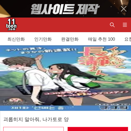
최신만화
인기만화
완결만화
매일 추천 100
요청
괴롭히지 말아줘, 나가토로 양