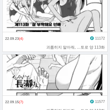
11172
22.09.23
(4)
괴롭히지 말아줘, …토로 양 113화
11577
22.09.15
(7)