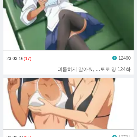
12460
23.03.16
(17)
괴롭히지 말아줘, …토로 양 124화