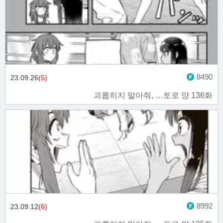
8490
23.09.26
(5)
괴롭히지 말아줘, …토로 양 136화
8992
23.09.12
(6)