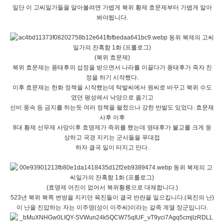
일단 이 고씨일가들을 알아볼려면 가볍게 북위 황제 효문제부터 가볍게 알아
봐야됩니다.
(북위 효문제)
북위 효문제는 풍태후의 섭정을 받으면서 나라를 이끌다가 풍태후가 죽자 친
정을 하기 시작했다.
이후 효문제는 한화 정책을 시작했는데 탁발씨에서 원씨로 바꾸고 북위 수도
였던 평성에서 낙양으로 옮기고
선비 풍속 등 금지를 하는듯 여러 정책을 펼첬으나 강한 반발도 있었다. 효문제
사후 이후
8대 황제 선무제 사망이후 효명제가 즉위를 했는데 영태후가 불교를 크게 웅
상하고 국경 지키는 군사들을 푸대접
하자 결국 일이 터지고 만다.
(효명제 어진이 없어서 북위황릉으로 대체합니다.)
523년 북위 북쪽 변방을 지키던 육진들이 결국 반란을 일으킵니다.(육진의 난)
이 난을 진압하는 자는 이주영(성이 이주씨)이라는 갈족 계열 장군입니다.