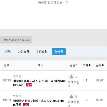
등록된 댓글이 없습니다.
Total 75,000건
4 페이지
전체
만화요청
수정요청
연예인
번호
제목
글쓴이
조회
날짜
연예인
푸
98738
1
09:07
혐주의) 범죄도시 시리즈 최고의 빌런&nb
히헤헤햏
sp;[124]
ㅎ
연예인
푸
40209
2
09:06
국립국어원에 개빡친 어느 시민.jpg&nbs
히헤헤햏
p;[79]
ㅎ