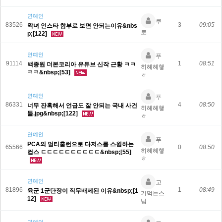
연예인
쿠
83526
3
09:05
짝녀 인스타 함부로 보면 안되는이유&nbs
로
p;[122]
연예인
푸
91114
1
08:51
백종원 더본코리아 유튜브 신작 근황 ㅋㅋ
히헤헤햏
ㅋㅋ&nbsp;[53]
ㅎ
연예인
푸
86331
4
08:50
너무 잔혹해서 언급도 잘 안되는 국내 사건
히헤헤햏
들.jpg&nbsp;[122]
ㅎ
연예인
푸
PCA의 멀티홈런으로 다저스를 스윕하는
65566
0
08:50
히헤헤햏
컵스 ㄷㄷㄷㄷㄷㄷㄷㄷㄷㄷ&nbsp;[55]
ㅎ
연예인
고
81896
1
08:49
육군 1군단장이 직무배제된 이유&nbsp;[1
기먹는스
12]
님