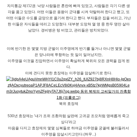
자
지통감
제152권: 낙양 사람들은 혼란에 빠져 있었고, 사람들은 각기 다른 생
각을 품고 있었다. 어떤 이들은 용왕이 군대를 시켜 약탈하려 한다고 했고, 또
어떤 이들은 수도를 금양으로 옮기려 한다고 했다. 부자들은 집을 버리고, 가난
한 이들은 자식들을 데리고 도망쳤다. 대부분 도망쳐 열 명 중 한두 명만 살아
남았다. 경비병은 텅 비었고, 관리들은 방치되었다.
이에 반기한 든 몇몇 지방 군벌이 이주영에게 반기를 들거나 아니면 몇몇 군벌
은 양나라에 투항하는 듯 일이 일어났지만,
이주영을 이것을 진압하면서 이주영이 확실하게 북위의 모든 권력을 잡게 된
다.
이에 견디지 못한 효장제는 이주영을 암살하기로 한다.
북위 효장제
530년 효장제는 '내가 조위 조환처럼 살판에 고귀공 조모처럼 명예롭게 죽고
싶다'라고
마음을 다지고 효장제의 몇몇 심복들로 하여금 이주영을 궁궐에 불러들러서
이주영을 암살시키고만다.(허무...)