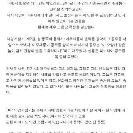
이렇게 했으면 해피 엔딩이였건만.. 곧바로 이주영의 사촌동생인 이주세륭이
권력을 장악하고만다.
다시 낙양이 이주세륭에게 떨어지고 효장제는 폐위 당한 후 교살당하고 만다.
이후 원엽이라는 인물을
황제로 세우고 온갖 폭정을 일삼는다.
낙양가람기, 제2권, 성 동쪽의 용화사: 이주세륭이 권력을 장악하고 공주를 낙
양으로 보냈다. 이주세룡이 공주를 강제로 데려가자 공주는 “이 오랑캐 같은
놈이 감히 천왕의 딸을 모욕하다니!”라고 저주했다. 실룡은 격노하여 공주를
목 졸라 죽였다.
위서 제75권, 전기 63: 이주세룡과 그의 형제들, 그리고 그의 친척들은 각각 강
력한 군대를 지휘하여 사해를 약탈하고 극도로 폭압적이었다. 그들은 간교하
고 사악한 사람들을 많이 믿었고, 온화하고 정직한 학자들은 좀처럼 그들의 속
마음을 털어놓지 않았다. 그 결과 세상 모든 사람들이 그들의 잔혹함을 혐오했
다.
TIP : 낙양가람기는 동위 시대때 양현지라는 사람이 지은 폐허가 된 낙양에 대
한 대충 일지 같은 책입니다.(여기에 삼국지 때 인물
관한 이야기도 약간 포함되어 있습니다.(예 동탁이 있던 집 등등)