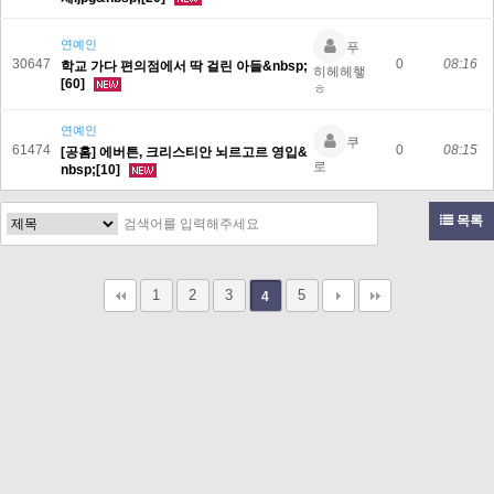
연예인
푸
30647
0
08:16
학교 가다 편의점에서 딱 걸린 아들&nbsp;
히헤헤햏
[60]
ㅎ
연예인
쿠
61474
0
08:15
[공홈] 에버튼, 크리스티안 뇌르고르 영입&
로
nbsp;[10]
목록
1
2
3
5
4