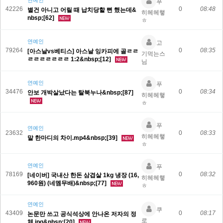
연예인
푸
42226
0
08:48
별건 아니고 어릴 때 납치당할 뻔 했는데&
히헤헤햏
nbsp;[62]
ㅎ
연예인
고
79264
0
08:35
[아스날vs베티스] 아스날 잉카피에 골ㄹㄹ
기먹는스
ㄹㄹㄹㄹㄹㄹㄹ 1:2&nbsp;[12]
님
연예인
푸
34476
0
08:34
안보 개박살났다는 탈북누나&nbsp;[87]
히헤헤햏
ㅎ
푸
연예인
23632
0
08:33
히헤헤햏
말 한마디의 차이.mp4&nbsp;[39]
ㅎ
연예인
푸
78169
0
08:32
[네이버] 국내산 한돈 삼겹살 1kg 냉장 (16,
히헤헤햏
960원) (네멤무배)&nbsp;[77]
ㅎ
연예인
쿠
43409
0
08:17
논문만 쓰고 공식석상에 안나온 저자의 정
로
체.jpg&nbsp;[20]