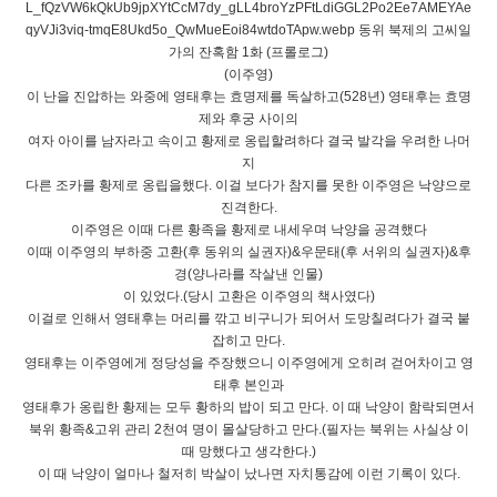
(이주영)
이 난을 진압하는 와중에 영태후는 효명제를 독살하고(528년) 영태후는 효명
제와 후궁 사이의
여자 아이를 남자라고 속이고 황제로 옹립할려하다 결국 발각을 우려한 나머
지
다른 조카를 황제로 옹립을했다. 이걸 보다가 참지를 못한 이주영은 낙양으로
진격한다.
이주영은 이때 다른 황족을 황제로 내세우며 낙양을 공격했다
이때 이주영의 부하중 고환(후 동위의 실권자)&우문태(후 서위의 실권자)&후
경(양나라를 작살낸 인물)
이 있었다.(당시 고환은 이주영의 책사였다)
이걸로 인해서 영태후는 머리를 깎고 비구니가 되어서 도망칠려다가 결국 붙
잡히고 만다.
영태후는 이주영에게 정당성을 주장했으니 이주영에게 오히려 걷어차이고 영
태후 본인과
영태후가 옹립한 황제는 모두 황하의 밥이 되고 만다. 이 때 낙양이 함락되면서
북위 황족&고위 관리 2천여 명이 몰살당하고 만다.(필자는 북위는 사실상 이
때 망했다고 생각한다.)
이 때 낙양이 얼마나 철저히 박살이 났나면 자치통감에 이런 기록이 있다.