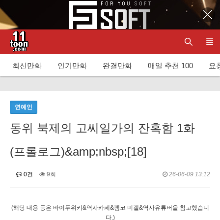
최신만화
인기만화
완결만화
매일 추천 100
요청
연예인
동위 북제의 고씨일가의 잔혹함 1화
(프롤로그)&amp;nbsp;[18]
0건
9회
26-06-09 13:12
(해당 내용 등은 바이두위키&역사카페&펨코 미갤&역사유튜버을 참고했습니
다.)