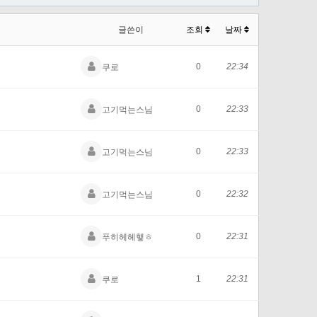
글쓴이
조회
날짜
0
22:34
쿠로
0
22:33
고기먹는스님
0
22:33
고기먹는스님
0
22:32
고기먹는스님
0
22:31
푸히헤헤햏ㅎ
1
22:31
쿠로