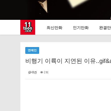
최신만화
인기만화
완결만
연예인
비행기 이륙이 지연된 이유..gif&amp
0건
2회