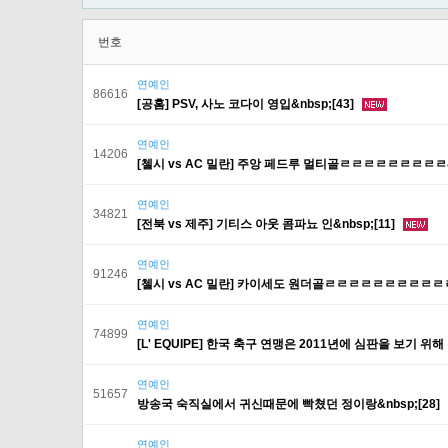
번호
연예인
86616
[공홈] PSV, 사노 코다이 영입&nbsp;[43]
연예인
14206
[첼시 vs AC 밀란] 주앙 페드루 멀티골ㄹㄹㄹㄹㄹㄹㄹㄹㄹ&n
연예인
34821
[전북 vs 제주] 기티스 아웃 콤파뇨 인&nbsp;[11]
연예인
91246
[첼시 vs AC 밀란] 카이세도 원더골ㄹㄹㄹㄹㄹㄹㄹㄹㄹㄹㄹㄹ
연예인
74899
[L' EQUIPE] 한국 축구 연맹은 2011년에 심판을 보기 위해
연예인
51657
방송국 숙직실에서 귀신때문에 빡쳤던 정이랑&nbsp;[28]
연예인