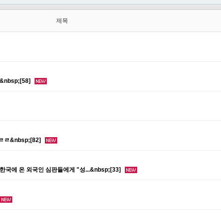
제목
bsp;[58]
&nbsp;[82]
 한국에 온 외국인 심판들에게 "성...&nbsp;[33]