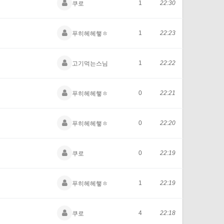
1
22:30
쿠로
1
22:23
푸히헤헤햏ㅎ
1
22:22
고기먹는스님
0
22:21
푸히헤헤햏ㅎ
0
22:20
푸히헤헤햏ㅎ
0
22:19
쿠로
1
22:19
푸히헤헤햏ㅎ
4
22:18
쿠로