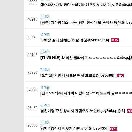
42995
샘스파가 가장 짠한 스파이더맨으로 여겨지는 이유&nbsp;[
연예인
40916
[공홈] 기마랑이스: 나는 팀의 전사가 될 준비가 됐다.&nbsp;
연예인
22349
아빠랑 같이 담배핀 19살 정찬우&nbsp;[84]
연예인
83145
[T1 VS HLE] 와 미친 딜라이트 ㄷㄷㄷㄷㄷㄷㄷㄷ&nbsp;[2
연예인
75951
[오피셜] 빅뱅의 새로운 단체 프로필&nbsp;[88]
연예인
68078
[전북 vs 제주] 네게바 미쳤어요!!!!! 해트트릭 골ㄹㄹㄹㄹ
연예인
86450
남친이랑 주인 강아지 컨셉으로 노는데.jpg&nbsp;[45]
연예인
85697
남자 7명이서 바닷가 가면.mp4&nbsp;[35]