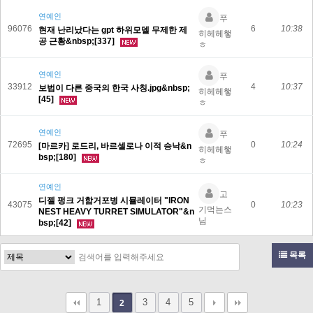
연예인
푸
96076
6
10:38
현재 난리났다는 gpt 하위모델 무제한 제
히헤헤햏
공 근황&nbsp;[337]
ㅎ
연예인
푸
33912
4
10:37
보법이 다른 중국의 한국 사칭.jpg&nbsp;
히헤헤햏
[45]
ㅎ
연예인
푸
72695
0
10:24
[마르카] 로드리, 바르셀로나 이적 승낙&n
히헤헤햏
bsp;[180]
ㅎ
연예인
고
디젤 펑크 거함거포병 시뮬레이터 "IRON
43075
0
10:23
기먹는스
NEST HEAVY TURRET SIMULATOR"&n
님
bsp;[42]
목록
1
3
4
5
2