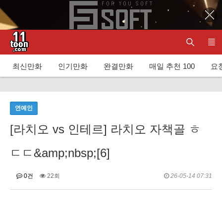
최신만화
인기만화
완결만화
매일 추천 100
요청
연예인
[라치오 vs 인테르] 라치오 자책골 ㅎ
ㄷㄷ&amp;nbsp;[6]
0건
22회
26-05-14 07:31