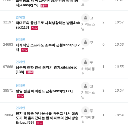
22681
0
11:10
블랙핑크, 데뷔 10주년 행사 전원 참석 [공
로
식]&nbsp;[75]
연예인
고
32197
2
10:57
백대표의 충신으로 사회생활하는 방법&nb
기먹는스
sp;[113]
님
연예인
쿠
24693
0
10:56
세계적인 소프라노 조수미 근황&nbsp;[12
로
4]
연예인
푸
97868
1
10:55
남주혁 진짜 인생 최악의 연기.gif&nbsp;
히헤헤햏
[138]
ㅎ
연예인
고
38571
3
10:54
평일 점심 에버랜드 근황&nbsp;[171]
기먹는스
님
연예인
푸
단지내 방송 아나운서를 바꾸고 나서 집중
19884
1
10:54
히헤헤햏
도가 확 올라갔다는 한 아파트의 안내방송
ㅎ
&nbsp;[69]