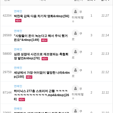
연예인
푸
42204
1
11:27
박찬욱 감독 다음 차기작 영화&nbsp;[56]
히헤헤햏
ㅎ
연예인
쿠
26569
3
11:14
”사람들이 돈이 녹는다고 해서 주식 했거
로
든요“&nbsp;[149]
연예인
쿠
58800
2
11:13
심판 성접대 사건으로 재조명되는 축협회
로
장 발언&nbsp;[70]
연예인
쿠
29759
1
11:12
세상에서 가장 어이없이 멸망한 나라&nbs
로
p;[100]
연예인
푸
하이닉스 277층 스트리머 근황 ㅋㅋㅋㅋ
87144
2
11:11
히헤헤햏
ㅋㅋㅋㅋㅋㅋㅋㅋㅋㅋㅋ.mp4&nbsp;[26
ㅎ
8]
연예인
쿠