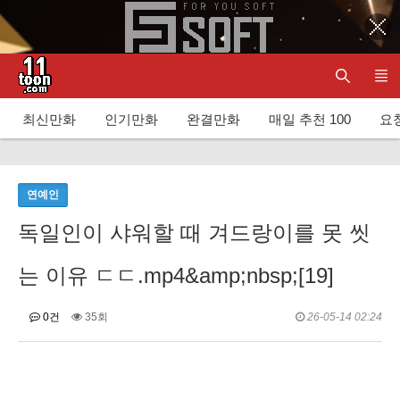
최신만화
인기만화
완결만화
매일 추천 100
요청
연예인
독일인이 샤워할 때 겨드랑이를 못 씻
는 이유 ㄷㄷ.mp4&amp;nbsp;[19]
0건
35회
26-05-14 02:24