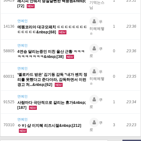
36429
1
23:51
레시피 안줘서 승질날뻔한 백종원&nbsp;
기먹는스
[72]
님
연예인
푸
14136
1
23:36
에펨코리아 대규모패치 ㄷㄷㄷㄷㄷㄷㄷㄷ
히헤헤햏
ㄷㄷㄷㄷㄷ&nbsp;[68]
ㅎ
연예인
쿠
58805
0
23:36
4연승 달리는중인 미친 울산 근황 ㅋㅋㅋ
로
ㅋㅋㅋㅋㅋㅋㅋ&nbsp;[38]
연예인
푸
‘옐로카드 받은’ 김기동 감독 “내가 벤치 정
60031
0
23:35
히헤헤햏
리를 못했다고 준다더라, 감독하면서 이런
ㅎ
경고 처...&nbsp;[62]
연예인
쿠
91525
1
23:34
사람마다 극단적으로 갈리는 휴가&nbsp;
로
[187]
연예인
쿠
70310
3
23:23
ㅇㅎ) 샵 이지혜 리즈시절&nbsp;[212]
로