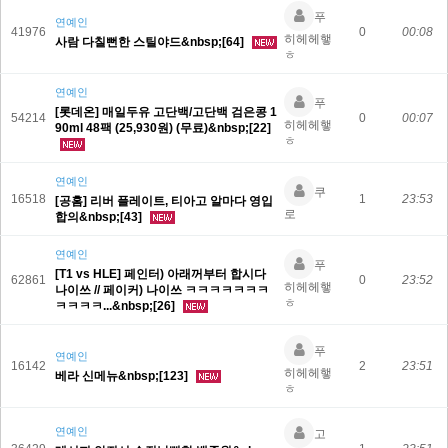
푸
연예인
41976
0
00:08
히헤헤햏
사람 다칠뻔한 스틸야드&nbsp;[64]
ㅎ
연예인
푸
[롯데온] 매일두유 고단백/고단백 검은콩 1
54214
0
00:07
히헤헤햏
90ml 48팩 (25,930원) (무료)&nbsp;[22]
ㅎ
연예인
쿠
16518
1
23:53
[공홈] 리버 플레이트, 티아고 알마다 영입
로
합의&nbsp;[43]
연예인
푸
[T1 vs HLE] 페인터) 아래꺼부터 합시다
62861
0
23:52
히헤헤햏
나이쓰 // 페이커) 나이쓰 ㅋㅋㅋㅋㅋㅋㅋ
ㅎ
ㅋㅋㅋㅋ...&nbsp;[26]
푸
연예인
16142
2
23:51
히헤헤햏
베라 신메뉴&nbsp;[123]
ㅎ
연예인
고