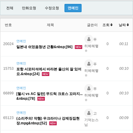
전체
만화요청
수정요청
연예인
번호
제목
글쓴이
조회
날짜
푸
연예인
20024
0
00:11
히헤헤햏
일본내 쉬었음청년 근황&nbsp;[96]
ㅎ
연예인
푸
15753
0
00:10
포항 서포터석에서 바라본 울산의 잘 있어
히헤헤햏
요.&nbsp;[24]
ㅎ
연예인
푸
66899
0
00:10
[첼시 vs AC 밀란] 무드릭 크로스 꼬라지...
히헤헤햏
&nbsp;[78]
ㅎ
연예인
고
65123
0
00:09
(소리주의! 약혐) 우크라이나 강제징집현
기먹는스
장.mpg&nbsp;[52]
님