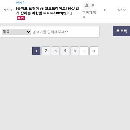
연예인
푸
[클뤼프 브뤼허 vs 코르트레이크] 원샷 길
76920
0
07:32
히헤헤햏
게 잡히는 이한범 ㄷㄷㄷ&nbsp;[20]
ㅎ
목록
2
3
4
5
1
고객문의 toon11toon@outlook.com