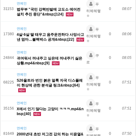
연예인
푸
31153
0
08:07
법무부 "국민 강력반발에 교도소 에어컨
히헤헤햏
설치 추진 중단"&nbsp;[124]
ㅎ
연예인
푸
17380
0
08:06
4살·6살 딸 태우고 음주운전하다 사망사고
히헤헤햏
낸 엄마…블랙박스 공개&nbsp;[22]
ㅎ
연예인
쿠
24844
0
08:05
귀여워서 꺼내주고 싶은데 꺼내주기 싫은
로
상황.mp4&nbsp;[9]
연예인
푸
S26울트라 번인 붉은 얼룩 자국 디스플레
68225
0
07:51
히헤헤햏
이 현상에 관한 분석글 링크&nbsp;[64]
ㅎ
연예인
푸
35156
0
07:51
X에서 인기 많다는 고양이 ㅋㅋㅋ.mp4&n
히헤헤햏
bsp;[40]
ㅎ
연예인
푸
81649
0
07:50
2000년대 초반 저그전 강의 하는 이윤열&
히헤헤햏