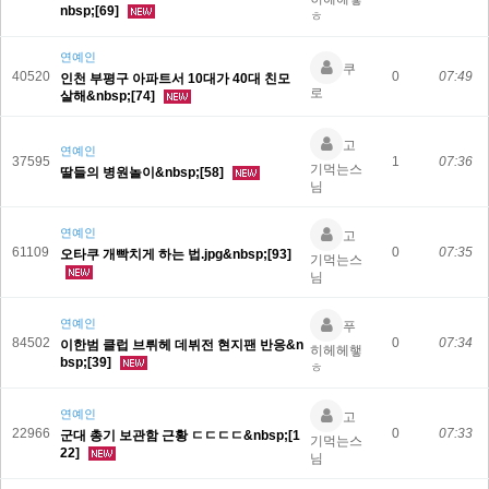
nbsp;[69]
ㅎ
연예인
쿠
40520
0
07:49
인천 부평구 아파트서 10대가 40대 친모
로
살해&nbsp;[74]
고
연예인
37595
1
07:36
기먹는스
딸들의 병원놀이&nbsp;[58]
님
연예인
고
61109
0
07:35
오타쿠 개빡치게 하는 법.jpg&nbsp;[93]
기먹는스
님
연예인
푸
84502
0
07:34
이한범 클럽 브뤼헤 데뷔전 현지팬 반응&n
히헤헤햏
bsp;[39]
ㅎ
연예인
고
22966
0
07:33
군대 총기 보관함 근황 ㄷㄷㄷㄷ&nbsp;[1
기먹는스
22]
님