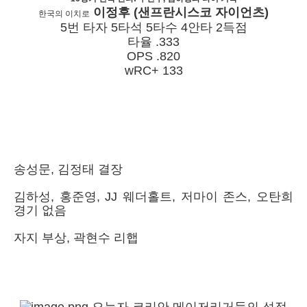
이정후 (샌프란시스코 자이언츠)
한국의 이치로
5번 타자 5타석 5타수 4안타 2득점
타율 .333
OPS .820
wRC+ 133
송성문, 김정태 결장
김하성, 홍준영, JJ 웨더홀트, 저마이 존스, 오탄희
경기 없음
자지 부상, 곽현수 리햅