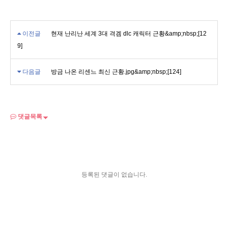
이전글
현재 난리난 세계 3대 격겜 dlc 캐릭터 근황&amp;nbsp;[12
9]
다음글
방금 나온 리센느 최신 근황.jpg&amp;nbsp;[124]
댓글목록
등록된 댓글이 없습니다.