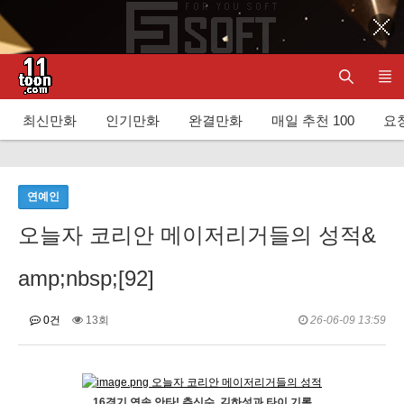
최신만화
인기만화
완결만화
매일 추천 100
요청
연예인
오늘자 코리안 메이저리거들의 성적&
amp;nbsp;[92]
0건
13회
26-06-09 13:59
16경기 연속 안타! 추신수, 김하성과 타이 기록