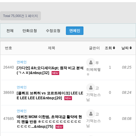
Total 75,000건
1 페이지
전체
만화요청
수정요청
연예인
번호
제목
글쓴이
조회
날짜
연예인
푸
26440
1
08:25
[가디언] &lt;오디세이&gt; 원작 비교 분석
히헤헤햏
(ㄱㅅㅍ)&nbsp;[32]
ㅎ
연예인
고
38669
0
08:24
[클뤼프 브뤼허 vs 코르트레이크] LEE LE
기먹는스
E LEE LEE LEE&nbsp;[20]
님
연예인
고
데뷔전 MOM 이한범, 초역대급 활약에 현
47685
0
08:08
기먹는스
지 팬들 반응 ㅎㄷㄷㄷㄷㄷㄷㄷㄷㄷㄷㄷ
님
ㄷㄷㄷㄷ...&nbsp;[75]