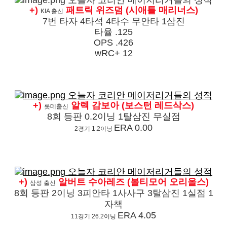
+)
패트릭 위즈덤 (시애틀 매리너스)
KIA 출신
7번 타자 4타석 4타수 무안타 1삼진
타율 .125
OPS .426
wRC+ 12
+)
알렉 감보아 (보스턴 레드삭스)
롯데
출신
8회 등판 0.2이닝 1탈삼진 무실점
ERA 0.00
2경기 1.2이닝
+)
알버트 수아레즈 (볼티모어 오리올스)
삼성
출신
8회 등판 2이닝 3피안타 1사사구 3탈삼진 1실점 1
자책
ERA 4.05
11경기 26.2이닝