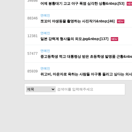
34698
어제 봉황대기 고교 야구 폭염 심각한 상황&nbsp;[53]
연예인
88346
쪼꼬미 야생동물 촬영하는 사진작가&nbsp;[46]
연예인
12381
일본 강력계 형사들의 외모.jpg&nbsp;[137]
연예인
57477
중고등학생 꺽고 대통령상 받은 초등학생 발명품 근황&nbsp;
연예인
85939
위고비, 마운자로 욕하는 사람들 아구통 돌리고 싶다는 의사
처음
다음
맨끝