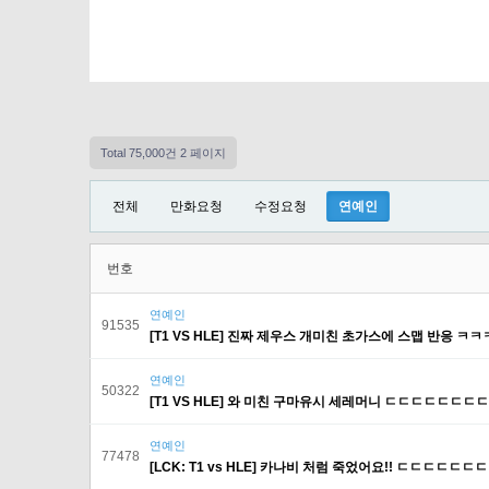
Total 75,000건
2 페이지
전체
만화요청
수정요청
연예인
번호
연예인
91535
[T1 VS HLE] 진짜 제우스 개미친 초가스에 스맵 반응 ㅋ
연예인
50322
[T1 VS HLE] 와 미친 구마유시 세레머니 ㄷㄷㄷㄷㄷㄷㄷ
연예인
77478
[LCK: T1 vs HLE] 카나비 처럼 죽었어요!! ㄷㄷㄷㄷㄷㄷ