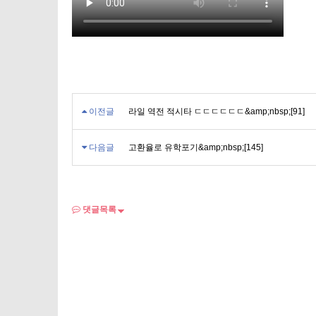
이전글
라일 역전 적시타 ㄷㄷㄷㄷㄷㄷ&amp;nbsp;[91]
다음글
고환율로 유학포기&amp;nbsp;[145]
댓글목록