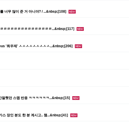
 너무 많이 준 거 아니야? / ...&nbsp;[108]
ㄹㄹㄹㄹㄹㄹㄹㄹㄹㄹㄹㄹㄹㄹㄹㄹ...&nbsp;[117]
 Zeus '최우제' ㅅㅅㅅㅅㅅㅅㅅㅅㅅ...&nbsp;[206]
간절햇던 스맵 반응 ㅋㅋㅋㅋㅋㅋ...&nbsp;[15]
스 장인 분도 한 분 계시고.. 챔...&nbsp;[41]