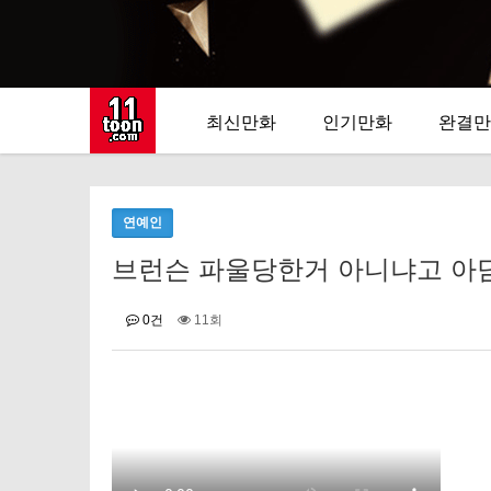
최신만화
인기만화
완결만
연예인
브런슨 파울당한거 아니냐고 아담 실
0건
11회