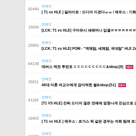
연예인
92440
[ T1 vs HLE ] 딜라이트 : 드디어 이겼다ㅠㅠ / 제우스 : 기회를
연예인
15650
[LCK: T1 vs HLE] 구마유시 세레머니 입갤ㄹㄹㄹㄹㄹㄹ
연예인
25955
[LCK: T1 vs HLE] POM - "역체탑, 세체탑, 국대탑" HLE
연예인
64138
데버스 역전 투런포 ㄷㄷㄷㄷㄷㄷㄷㄷㄷ&nbsp;[9]
연예인
35611
40대 미혼 여교수에게 잡아먹힌 썰&nbsp;[51]
연예인
41165
[T1 VS HLE] 진짜 드디어 끊은 연패에 엄청나게 진심으로 
연예인
16403
[ T1 vs HLE ] 제우스 : 초가스 픽 같은 경우는 저희 팀에 초가
연예인