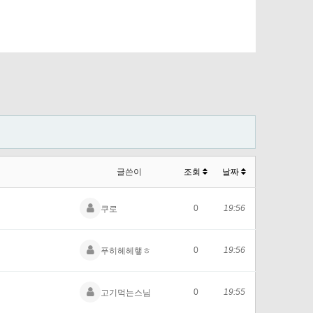
글쓴이
조회
날짜
0
19:56
쿠로
0
19:56
푸히헤헤햏ㅎ
0
19:55
고기먹는스님