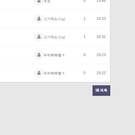
0
19:48
쿠로
1
19:33
고기먹는스님
1
19:32
고기먹는스님
0
19:23
푸히헤헤햏ㅎ
0
19:22
푸히헤헤햏ㅎ
목록