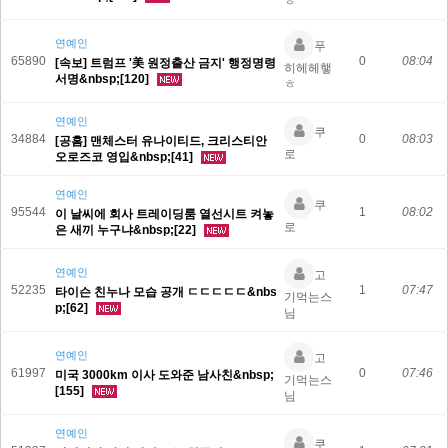
ㅎ
연예인
푸
65890
0
08:04
[속보] 트럼프 '美 원정출산 금지' 행정명령
히헤헤햏
서명&nbsp;[120]
ㅎ
연예인
쿠
34884
0
08:03
[공홈] 맨체스터 유나이티드, 크리스티안
로
오로즈코 영입&nbsp;[41]
연예인
쿠
95544
1
08:02
이 날씨에 회사 트레이딩룸 열선시트 켜놓
로
은 새끼 누구냐&nbsp;[22]
연예인
고
52235
1
07:47
타이슨 친누나 모습 공개 ㄷㄷㄷㄷㄷ&nbs
기먹는스
p;[62]
님
연예인
고
61997
0
07:46
미국 3000km 이사 도와준 남사친&nbsp;
기먹는스
[155]
님
연예인
쿠