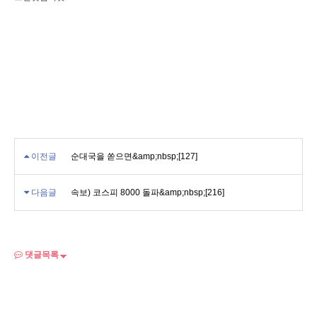
이전글
순대국을 쏟으면&amp;nbsp;[127]
다음글
속보) 코스피 8000 돌파&amp;nbsp;[216]
댓글목록