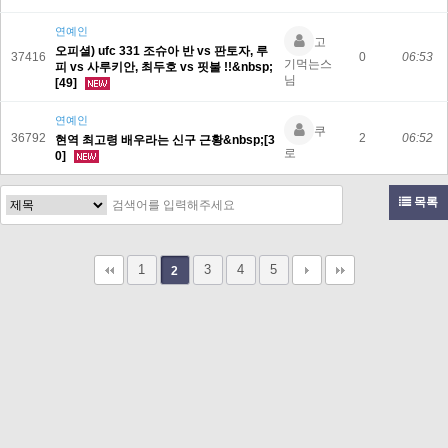
연예인
고
오피셜) ufc 331 조슈아 반 vs 판토자, 루
37416
0
06:53
기먹는스
피 vs 사루키안, 최두호 vs 핏불 !!&nbsp;
님
[49]
연예인
쿠
36792
2
06:52
현역 최고령 배우라는 신구 근황&nbsp;[3
로
0]
목록
1
3
4
5
2