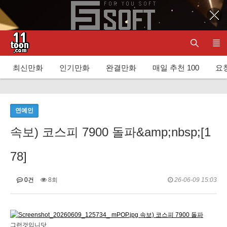
최신만화
인기만화
완결만화
매일 추천 100
요청
연예인
속보) 코스피 7900 돌파&amp;nbsp;[1
78]
0건
8회
26-06-09 15:03
그런것입니닷