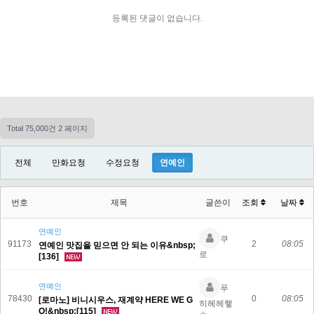
등록된 댓글이 없습니다.
Total 75,000건
2 페이지
전체
만화요청
수정요청
연예인
번호
제목
글쓴이
조회
날짜
연예인
쿠
91173
2
08:05
연예인 맛집을 믿으면 안 되는 이유&nbsp;
로
[136]
연예인
푸
78430
0
08:05
[로마노] 비니시우스, 재계약 HERE WE G
히헤헤햏
O!&nbsp;[115]