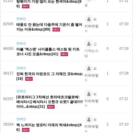
51337
1
07:31
탕웨이가 가장 많이 쓰는 한국어&nbsp;[6
로
9]
연예인
푸
82565
1
07:30
태풍도 안 왔는데 다음주에 기온이 좀 떨어
히헤헤햏
지는 이유&nbsp;[89]
ㅎ
연예인
고
86000
0
07:29
마블 '엑스맨' 사이클롭스 캐스팅 된 키트
기먹는스
코너 사진 모음&nbsp;[41]
님
연예인
푸
39137
1
07:28
진짜 힌국의 마린포드 그 자체인 곳&nbsp;
히헤헤햏
[18]
ㅎ
연예인
푸
[유로파리그 3차예선 흐라데츠크랄로베:
82297
0
07:11
히헤헤햏
베식타시] 베식타시 오현규 슈웃!! 골대!!!!!
ㅎ
아아...&nbsp;[31]
연예인
푸
28284
2
07:10
벽 느껴지는 영포티 아재의 허세&nbsp;[4
히헤헤햏
6]
ㅎ