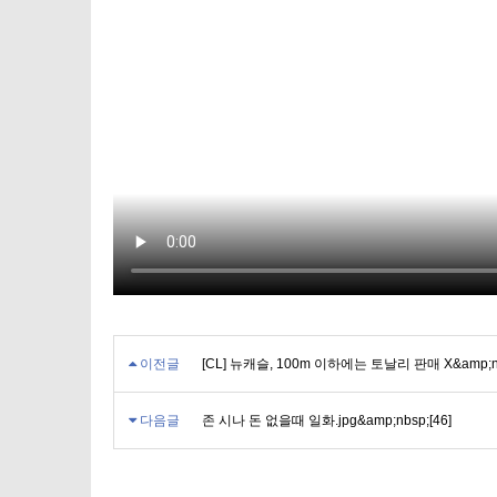
이전글
[CL] 뉴캐슬, 100m 이하에는 토날리 판매 X&amp;nb
다음글
존 시나 돈 없을때 일화.jpg&amp;nbsp;[46]