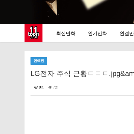
최신만화
인기만화
완결만
연예인
LG전자 주식 근황ㄷㄷㄷ.jpg&amp;n
0건
7회