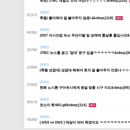
속보) JTBC 내일도 소식 더있다 ㄷㄷㄷㄷㄷ&nbsp;[220]
연예인
62373
축협) 빨아줘야 잘 불어주지 않겠냐&nbsp;[118]
연예인
84382
2007 아시안컵 숙소 무단이탈 및 성매매 룸살롱 출입사건&nb
연예인
20790
JTBC 뉴스룸 광고 '접대' 문구 입갤ㅋㅋㅋㅋㅋㅋ&nbsp;[6
연예인
23996
[축협 성접대] 성접대 해줘야 호각 잘 불어주지 안겠냐 ㄷㄷ
연예인
37835
한화 노시환 구마유시에게 원딜 맞춤 시구 지도&nbsp;[69
연예인
90579
전소미 회색티.gif&nbsp;[114]
연예인
58360
[ KRX vs DNS ] 덕담이 피터 죽였어요 ㅋㅋㅋㅋㅋㅋㅋㅋㅋ&