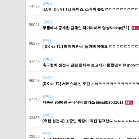
연예인
74522
[LCK: DK vs T1] 페이즈, 스매쉬 솔킬ㄹㄹㄹㄹㄹㄹㄹㄹ
연예인
59041
쿠플에서 공개한 김채연 하이라이트 영상&nbsp;[51]
연예인
88277
[ DK vs T1 ] 페이커 카시 폼 개빡이에요 ㄷㄷㄷㄷㄷㄷㄷㄷㄷ
연예인
93230
축구협회 성접대 관련 문체부 보고서가 묻혔던 이유.jpg&nbs
연예인
96098
[DK vs T1] 서커스의 신 도란 ㅅㅂㅋㅋㅋㅋㅋㅋㅋㅋㅋㅋ
연예인
67743
백종원 9500원 구내식당 클라쓰 jpg&nbsp;[261]
연예인
33456
[축협 성접대] 조중연 회장이 직접 질책했다 ㄷㄷㄷㄷㄷㄷㄷㄷ
연예인
33950