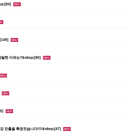
;[94]
149]
한 이유는?&nbsp;[80]
]
5]
 진출을 확정짓습니다!!!!&nbsp;[47]