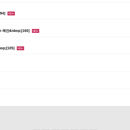
94]
제안&nbsp;[160]
p;[105]