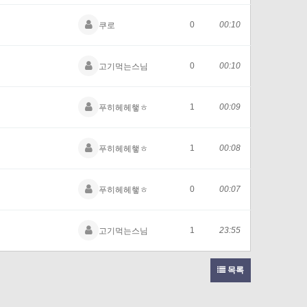
0
00:10
쿠로
0
00:10
고기먹는스님
1
00:09
푸히헤헤햏ㅎ
1
00:08
푸히헤헤햏ㅎ
0
00:07
푸히헤헤햏ㅎ
1
23:55
고기먹는스님
목록