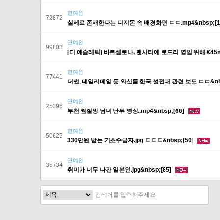
연예인
72872
실제로 존재한다는 디지몬 속 배경화면 ㄷㄷ.mp4&nbsp;[1
연예인
99803
[디 애슬레틱] 바르셀로나, 맨시티에 로드리 영입 위해 €45m 
연예인
77441
더썬, 데일리메일 등 외신들 한국 성접대 관련 보도 ㄷㄷ&nbs
연예인
25396
부천 찜질방 남녀 난투 영상..mp4&nbsp;[66]
연예인
50625
330만원 받는 기초수급자.jpg ㄷㄷㄷ&nbsp;[50]
연예인
35734
취미가 너무 나간 일본인.jpg&nbsp;[85]