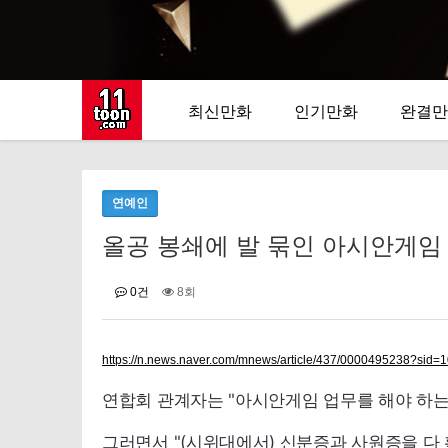
최신만화
인기만화
완결만
연예인
올공 봉쇄에 발 묶인 아시안게임 선수
0건
8회
https://n.news.naver.com/mnews/article/437/0000495238?sid=
연합회 관계자는 "아시안게임 업무를 해야 하는
그러면서 "(시위대에서) 신분증과 사원증을 다