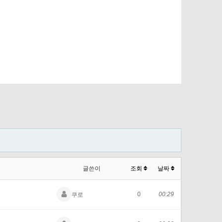
글쓴이
조회
날짜
0
00:29
쿠로