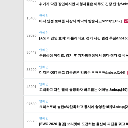
55522
위기가 닥친 장면이지만 시청자들은 아무도 긴장 안 함&nbsp
연예인
15408
바닥 인성 보여준 시상식 최악의 방송사고&nbsp;[162]
연예인
32026
[AS] 이강인 효과: 아틀레티코, 경기 시간 변경 추진&nbsp;[
연예인
95443
수원삼성 이정효, 경기 후 기자회견장에서 참다 참다 결국 폭발
연예인
38299
디지몬 OST 듣고 감동받은 김범수 ㅋㅋㅋㅋ&nbsp;[144]
연예인
43201
고백하고 차인 딸이 불평하자 바로잡는 어머님.&nbsp;[40
연예인
97680
크리스토퍼 놀란x박찬욱하고 동시에 촬영한 배우&nbsp;[2
연예인
29973
[EWC 2026 철권] 쓰리핏에 도전하는 울산이 파진을 꺾고 8강