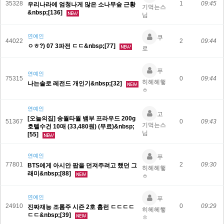
35328
1
09:45
우리나라에 엄청나게 많은 소나무숲 근황
기먹는스
&nbsp;[136]
님
연예인
쿠
44022
2
09:44
ㅇㅎ?) 07 3파전 ㄷㄷ&nbsp;[77]
로
푸
연예인
75315
0
09:44
히헤헤햏
나는솔로 레전드 개인기&nbsp;[32]
ㅎ
연예인
고
[오늘의집] 송월타월 뱀부 프라우드 200g
51367
0
09:43
기먹는스
호텔수건 10매 (33,480원) (무료)&nbsp;
님
[55]
연예인
푸
77801
2
09:30
BTS에게 아시안 팝을 던져주려고 했던 그
히헤헤햏
래미&nbsp;[88]
ㅎ
연예인
푸
24910
0
09:29
진짜재능 조롬주 시즌 2호 홈런 ㄷㄷㄷㄷ
히헤헤햏
ㄷㄷ&nbsp;[39]
ㅎ