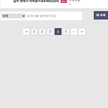
히헤헤햏
남자 연애가 어려운이유&nbsp;[64]
ㅎ
목록
1
2
3
5
4
고객문의 toon11toon@outlook.com
업무 제휴 문의 toon11toon@outlook.com