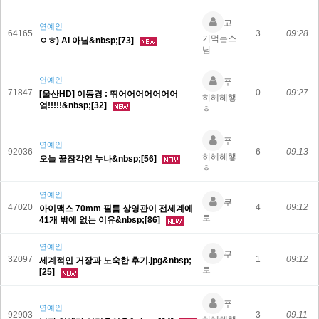
고
연예인
64165
3
09:28
기먹는스
ㅇㅎ) AI 아님&nbsp;[73]
님
연예인
푸
71847
0
09:27
[울산HD] 이동경 : 뛰어어어어어어어
히헤헤햏
엌!!!!!&nbsp;[32]
ㅎ
푸
연예인
92036
6
09:13
히헤헤햏
오늘 꿀잠각인 누나&nbsp;[56]
ㅎ
연예인
쿠
47020
4
09:12
아이맥스 70mm 필름 상영관이 전세계에
로
41개 밖에 없는 이유&nbsp;[86]
연예인
쿠
32097
1
09:12
세계적인 거장과 노숙한 후기.jpg&nbsp;
로
[25]
푸
연예인
92903
3
09:11