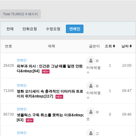
Total 75,000건
4 페이지
전체
만화요청
수정요청
연예인
번호
제목
글쓴이
조회
날짜
연예인
푸
26428
1
10:00
피부과 의사 : 인간은 그냥 때를 밀면 안된
히헤헤햏
다&nbsp;[64]
ㅎ
연예인
푸
71346
1
09:47
영화 오디세이 속 충격적인 이타카와 트로
히헤헤햏
이의 위치&nbsp;[117]
ㅎ
연예인
쿠
95730
0
09:46
넷플릭스 구독 취소를 못하는 이유&nbsp;
로
[63]
연예인
고