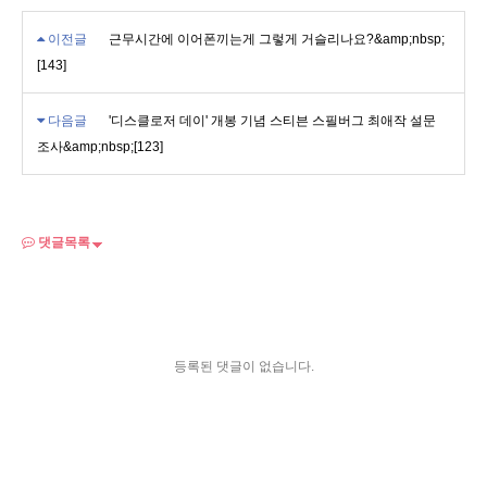
이전글
근무시간에 이어폰끼는게 그렇게 거슬리나요?&amp;nbsp;
[143]
다음글
'디스클로저 데이' 개봉 기념 스티븐 스필버그 최애작 설문
조사&amp;nbsp;[123]
댓글목록
등록된 댓글이 없습니다.