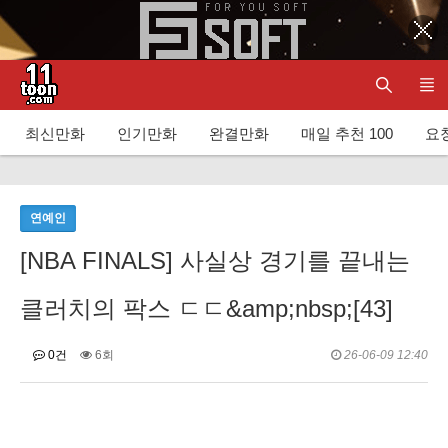
최신만화
인기만화
완결만화
매일 추천 100
요청
연예인
[NBA FINALS] 사실상 경기를 끝내는
클러치의 팍스 ㄷㄷ&amp;nbsp;[43]
0건
6회
26-06-09 12:40