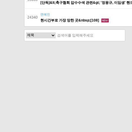
[단독]&lt;축구협회 압수수색 관련&gt; '정몽규, 이임생' 
연예인
24340
현시간부로 가장 망한 곳&nbsp;[108]
처음
이전
다음
맨끝
고객문의 toon11toon@outl
업무 제휴 문의 toon11toon@