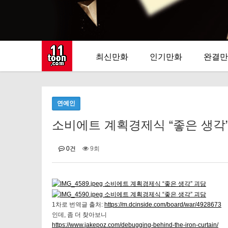
최신만화
인기만화
완결만
연예인
소비에트 계획경제식 “좋은 생각” 괴담
0건
9회
1차로 번역글 출처:
https://m.dcinside.com/board/war/4928673
인데, 좀 더 찾아보니
https://www.jakepoz.com/debugging-behind-the-iron-curtain/