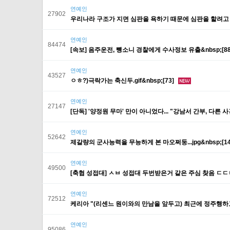
연예인
27902
우리나라 구조가 지면 심판을 욕하기 때문에 심판을 할려고 하는
연예인
84474
[속보] 음주운전, 뺑소니 경찰에게 수사정보 유출&nbsp;[8
연예인
43527
ㅇㅎ?)극락가는 축신두.gif&nbsp;[73]
연예인
27147
[단독] '양정원 무마' 만이 아니었다... "강남서 간부, 다른 사
연예인
52642
제갈량의 군사능력을 무능하게 본 마오쩌둥...jpg&nbsp;[14
연예인
49500
[축협 성접대] ㅅㅂ 성접대 두번받은거 같은 주심 찾음 ㄷㄷㄷ
연예인
72512
케리아 "(리센느 원이와의 만남을 앞두고) 최근에 정주행하고 있
연예인
95086