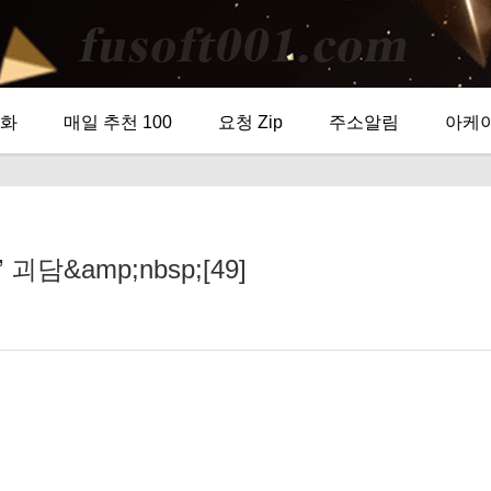
화
매일 추천 100
요청 Zip
주소알림
아케
&amp;nbsp;[49]