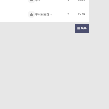
2
22:01
푸히헤헤햏ㅎ
목록