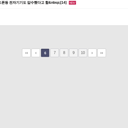
핸드폰등 전자기기도 압수했다고 함&nbsp;[14]
7
8
9
10
6
ook.com
outlook.com