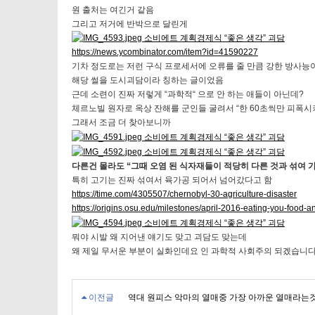
원 출처는 여긴거 같음
그리고 저거에 반박으로 달린게
https://news.ycombinator.com/item?id=41590227
기차 정도로는 저런 구식 프로세서에 오류를 줄 만큼 강한 방사능이
해당 썰을 도시괴담이라 칭하는 글이었음
근데 소련이 진짜 저렇게 “과학적“ 으로 안 하는 애들이 아닌데?
체르노빌 원자로 옥상 잔해를 군인들 굴려서 “한 60초씩만 피폭시
그래서 조금 더 찾아보니까
다른건 몰라도 “그때 오염 된 식자재들이 적당히 다른 것과 섞여 
특히 고기는 진짜 섞여서 육가공 되어서 넘어갔다고 함
https://time.com/4305507/chernobyl-30-agriculture-disaster
https://origins.osu.edu/milestones/april-2016-eating-you-food-
뭐야 시발 왜 지어낸 얘기도 맞고 괴담도 맞는데
왜 제일 무서운 부분이 실화인데요 인 과학적 사회주의 되겠습니
이전글
역대 원피스 악마의 열매중 가장 아까운 열매라는것&am