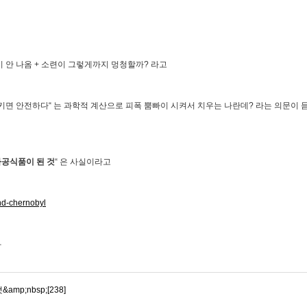
 안 나옴 + 소련이 그렇게까지 멍청할까? 라고
키면 안전하다“ 는 과학적 계산으로 피폭 뿜빠이 시켜서 치우는 나란데? 라는 의문이 
가공식품이 된 것
“ 은 사실이라고
and-chernobyl
다
p;nbsp;[238]