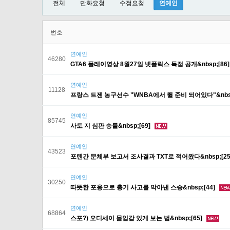
전체
만화요청
수정요청
연예인
번호
연예인
46280
GTA6 플레이영상 8월27일 넷플릭스 독점 공개&nbsp;[86
연예인
11128
프랑스 트젠 농구선수 "WNBA에서 뛸 준비 되어있다"&nbsp
연예인
85745
사토 지 심판 승률&nbsp;[69]
연예인
43523
포텐간 문체부 보고서 조사결과 TXT로 적어왔다&nbsp;[25
연예인
30250
따뜻한 포옹으로 총기 사고를 막아낸 스승&nbsp;[44]
연예인
68864
스포?) 오디세이 몰입감 있게 보는 법&nbsp;[65]