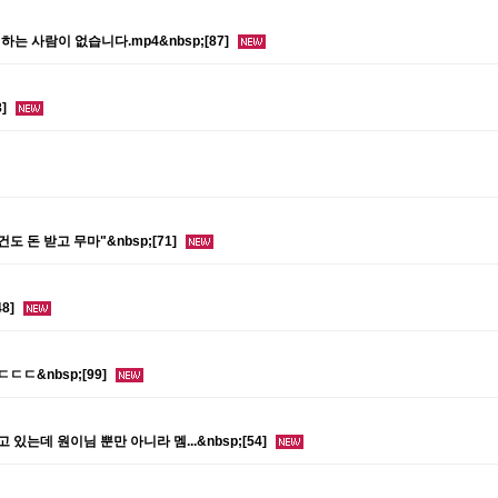
 사람이 없습니다.mp4&nbsp;[87]
8]
건도 돈 받고 무마"&nbsp;[71]
8]
ㄷㄷ&nbsp;[99]
는데 원이님 뿐만 아니라 멤...&nbsp;[54]