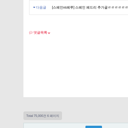
다음글
[스페인vs페루] 스페인 페드리 추가골ㄹㄹㄹㄹㄹㄹㄹㄹㄹ
댓글목록
Total 75,000건
6 페이지