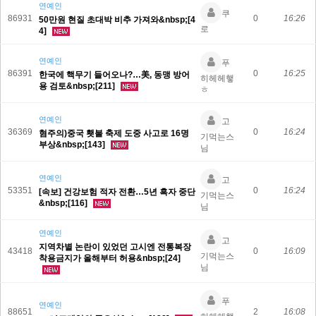
연예인
쿠
86931
0
16:26
50만원 현질 초대박 비추 가져와&nbsp;[4
로
4]
연예인
푸
86391
0
16:25
한국에 핵무기 들어오나?…美, 동맹 방어
히헤헤햏
용 검토&nbsp;[211]
ㅎ
연예인
고
36369
0
16:24
혐주의)중국 횃불 축제 도중 사고로 16명
기먹는스
부상&nbsp;[143]
님
연예인
고
53351
0
16:24
[속보] 건강보험 적자 전환…5년 흑자 중단
기먹는스
&nbsp;[116]
님
연예인
고
지역차별 논란이 있었던 고시엔 전통복장
43418
0
16:09
기먹는스
착용금지가 올해부터 허용&nbsp;[24]
님
푸
연예인
88651
2
16:08