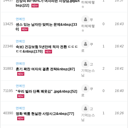
14437
1
16:57
진상의 80~90%가 여자라는 사장님.jpg&n
히헤헤햏
bsp;[22]
ㅎ
연예인
푸
13425
0
16:43
센스 있는 남자만 맞히는 문제&nbsp;[33
히헤헤햏
0]
ㅎ
연예인
쿠
22346
1
16:42
속보) 건강보험 5년만에 적자 전환 ㄷㄷㄷ
로
ㄷㄷ&nbsp;[170]
연예인
고
31883
2
16:41
혼기 꽉찬 여자의 결혼 전략&nbsp;[87]
기먹는스
님
연예인
쿠
71195
0
16:40
"우리 빌라 단톡 꽤웃김" .jpg&nbsp;[52]
로
연예인
고
40390
1
16:26
영화 백룸 현실판 사망사고&nbsp;[77]
기먹는스
님