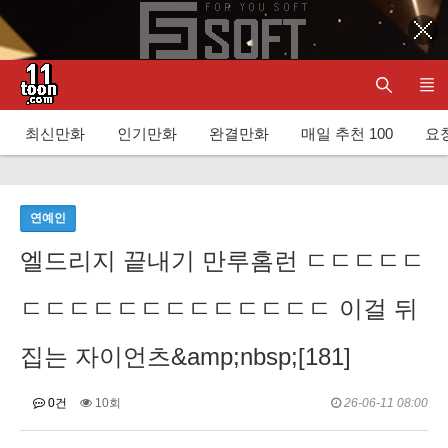
최신만화
인기만화
완결만화
매일 추천 100
요청
연예인
엘드리지 끝내기 만루홈런 ㄷㄷㄷㄷㄷ
ㄷㄷㄷㄷㄷㄷㄷㄷㄷㄷㄷㄷㄷ 이걸 뒤
집는 자이언츠&amp;nbsp;[181]
0건
10회
26-06-11 08:00