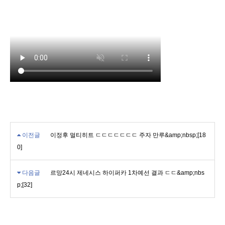
이전글
이정후 멀티히트 ㄷㄷㄷㄷㄷㄷㄷ 주자 만루&amp;nbsp;[18
0]
다음글
르망24시 제네시스 하이퍼카 1차예선 결과 ㄷㄷ&amp;nbs
p;[32]