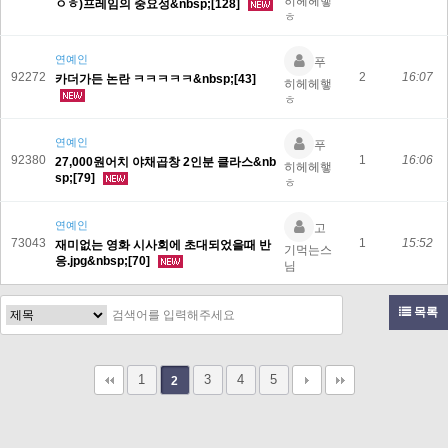
히헤헤햏
ㅇㅎ)프레임의 중요성&nbsp;[128]
ㅎ
연예인
푸
92272
2
16:07
카더가든 논란 ㅋㅋㅋㅋㅋ&nbsp;[43]
히헤헤햏
ㅎ
연예인
푸
92380
1
16:06
27,000원어치 야채곱창 2인분 클라스&nb
히헤헤햏
sp;[79]
ㅎ
연예인
고
73043
1
15:52
재미없는 영화 시사회에 초대되었을때 반
기먹는스
응.jpg&nbsp;[70]
님
목록
1
3
4
5
2