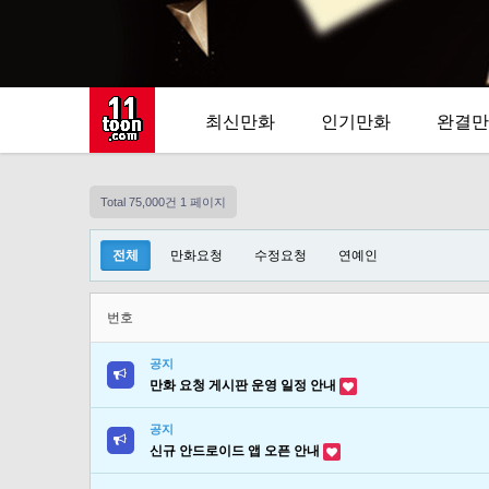
최신만화
인기만화
완결만
Total 75,000건
1 페이지
전체
만화요청
수정요청
연예인
번호
공지
만화 요청 게시판 운영 일정 안내
공지
신규 안드로이드 앱 오픈 안내