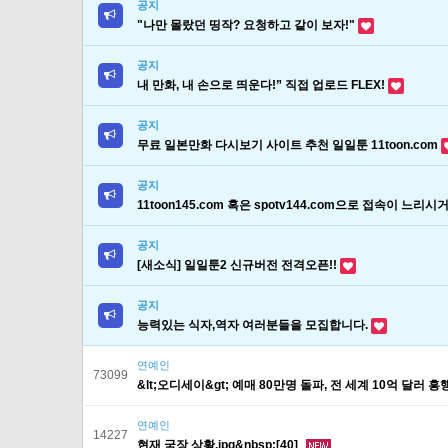
공지
"나만 몰랐던 띵작? 요청하고 같이 보자!"
공지
내 만화, 내 손으로 띄운다!” 직접 업로드 FLEX!
공지
무료 일본만화 다시보기 사이트 추천 일일툰 11toon.com
공지
11toon145.com 혹은 spotv144.com으로 접속이 느
공지
[새소식] 일일툰2 신규버전 전격오픈!!
공지
능력있는 식자,역자 여러분들을 모집합니다.
연예인
73099
&lt;오디세이&gt; 예매 80만명 돌파, 전 세계 10억 달러 흥행
연예인
14227
현재 국장 상황.jpg&nbsp;[40]