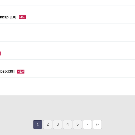
bsp;[10]
p;[39]
2
3
4
5
1