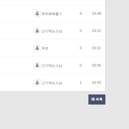
0
03:28
푸히헤헤햏ㅎ
0
03:12
고기먹는스님
0
03:11
쿠로
0
02:56
고기먹는스님
1
02:55
고기먹는스님
목록