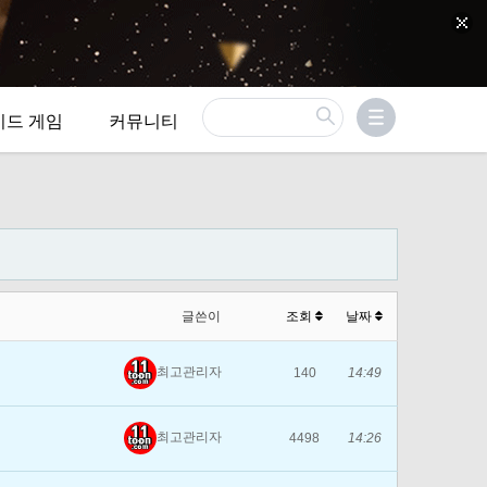
이드 게임
커뮤니티
글쓴이
조회
날짜
최고관리자
140
14:49
최고관리자
4498
14:26