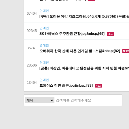
연예인
67404
[쿠팡] 오리온 예감 치즈그라탕, 64g, 6개 (5,870원) (무료)&n
연예인
92345
SK하이닉스 주주환원 근황.jpg&nbsp;[69]
연예인
35741
오버워치 한국 신캐 디몬 인게임 짤 +스킬&nbsp;[82]
연예인
28506
[공홈] 이강인, 아틀레티코 원정단을 위한 저녁 만찬 마련&nbs
연예인
13464
트와이스 정연 최근.jpg&nbsp;[83]
다음
맨끝