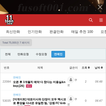
최신만화
인기만화
완결만화
매일 추천 100
요청
Total 75,000건
7 페이지
전체
만화요청
수정요청
연예인
번호
제목
글쓴이
조회
날짜
연예인
쿠
22084
2
06:48
오픈 후 3개월치 예약 다 찼다는 미용실&n
로
bsp;[26]
연예인
쿠
[더게이트] 대표이사와 단장이 모두 멕시코
53035
0
06:47
로 휴양을 다녀온 유일한 팀, '강원 FC'&nb
로