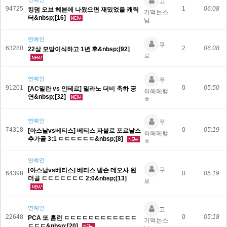
고
94725
1
06:08
킹덤 오브 헤븐에 나왔으면 재밌었을 캐릭
기먹는스
터&nbsp;[16]
님
연예인
쿠
63280
2
06:08
22살 모발이식하고 1년 후&nbsp;[92]
로
연예인
푸
91201
0
05:50
[AC밀란 vs 인테르] 밀라노 더비 축하 공
히헤헤햏
연&nbsp;[32]
ㅎ
연예인
푸
74318
0
05:19
[아스날vs베티스] 베티스 파블로 포르날스
히헤헤햏
추가골 3:1 ㄷㄷㄷㄷㄷㄷ&nbsp;[8]
ㅎ
연예인
쿠
[아스날vs베티스] 베티스 넬손 데오사 원
64398
0
05:19
더골 ㄷㄷㄷㄷㄷㄷㄷ 2:0&nbsp;[13]
로
연예인
고
22648
0
05:18
PCA 또 홈런 ㄷㄷㄷㄷㄷㄷㄷㄷㄷㄷㄷㄷ
기먹는스
ㄷㄷㄷ&nbsp;[20]