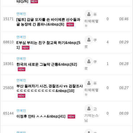
sp;[26]
연예인
푸
15171
0
06:46
[빌트] 감귤 모자를 쓴 바이에른 선수들과
히헤헤햏
귤 농장에 간 콤파니&nbsp;[6]
ㅎ
연예인
쿠
68610
4
06:29
E부심 부리는 친구 참교육 하기&nbsp;[5
로
1]
연예인
쿠
18361
1
06:28
한국의 새로운 그늘막 근황&nbsp;[62]
로
연예인
푸
부산 돌려차기 사건, 경찰조사 vs 검찰조사
25808
0
06:27
히헤헤햏
ㄷㄷㄷㄷㄷㄷㄷㄷㄷㄷㄷ&nbsp;[10]
ㅎ
고
연예인
65144
0
06:09
기먹는스
이정후 안타 ㅅㅅㅅ&nbsp;[41]
님
연예인