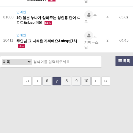
님
연예인
쿠
81000
4
05:01
19) 일본 누나가 알려주는 성인용 단어 ㄷ
로
ㄷㄷ&nbsp;[45]
연예인
고
20411
2
04:45
주인님 그 녀석은 가짜에요&nbsp;[16]
기먹는스
님
목록
6
8
9
10
7