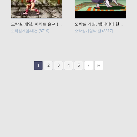
오락실 게임, 퍼펙트 솔져 (Perfect Soldiers) 바로 플레이
오락실 게임, 뱀파이어 헌터 다크스토커즈 리벤지 (Vampire Hunter - darkstalkers' revenge) 바로 플레이
오락실게임/대전
(8719)
오락실게임/대전
(8817)
2
3
4
5
1