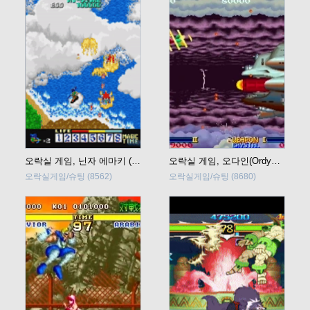
오락실 게임, 닌자 에마키 (NINJA EMAKI) 바로 플레이
오락실 게임, 오다인(Ordyne) 바로 플레이
오락실게임/슈팅
(8562)
오락실게임/슈팅
(8680)