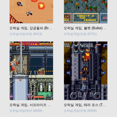
오락실 게임, 강공돌파 (Break Thru) 바로 플레이
오락실 게임, 불렛 (Bullet) 바로 플레이
오락실게임/슈팅
(8619)
오락실게임/슈팅
(8701)
오락실 게임, 서프라이즈 어택 (Surprise Attack) 바로 플레이
오락실 게임, 테라 포스 (Terra Force) 바로 플레이
오락실게임/액션
(8699)
오락실게임/슈팅
(8668)