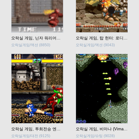
오락실 게임, 닌자 워리어즈 (The Ninja Warriors) 바로 플레이
오락실 게임, 탑 헌터: 로디 & 캐시 (Top Hunter - Roddy & Cathy) 바로 플레이
오락실게임/액션
(8850)
오락실게임/액션
(9043)
오락실 게임, 투희전승 엔젤 아이즈 (Toukidenshou - Angel Eyes) 바로 플레이
오락실 게임, 비마나 (Vimana) 바로 플레이
오락실게임/대전
(9125)
오락실게임/슈팅
(9028)