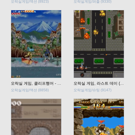
오락실게임/액션
(8923)
오락실게임/퍼즐
(9330)
오락실 게임, 클리프행어 - 에드워드 랜디 (The Cliffhanger - Edward Randy) 바로 플레이
오락실 게임, 라스트 데이 (The Last Day) 바로 플레이
오락실게임/액션
(8858)
오락실게임/슈팅
(9147)