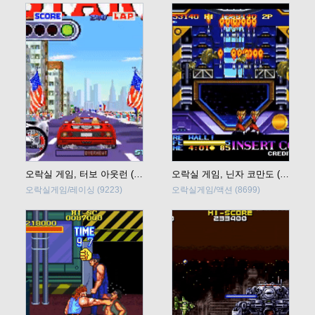
오락실 게임, 터보 아웃런 (Turbo Out Run) 바로 플레이
오락실 게임, 닌자 코만도 (Ninja Commando) 바로 플레이
오락실게임/레이싱
(9223)
오락실게임/액션
(8699)