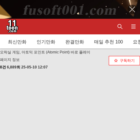
최신만화
인기만화
완결만화
매일 추천 100
요청
오락실 게임, 아토믹 포인트 (Atomic Point) 바로 플레이
페이지 정보
구독하기
0건
6,889회
25-05-10 12:07