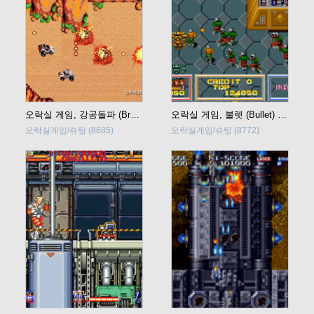
오락실 게임, 강공돌파 (Break Thru) 바로 플레이
오락실 게임, 불렛 (Bullet) 바로 플레이
오락실게임/슈팅
(8685)
오락실게임/슈팅
(8772)