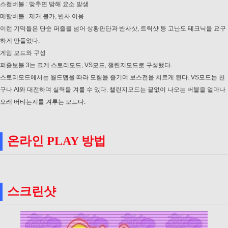
스컬버블 : 맞추면 방해 요소 발생
메탈버블 : 제거 불가, 반사 이용
이런 기믹들은 단순 퍼즐을 넘어 상황판단과 반사샷, 트릭샷 등 고난도 테크닉을 요구
하게 만들었다.
게임 모드와 구성
퍼즐보블 3는 크게 스토리모드, VS모드, 챌린지모드로 구성됐다.
스토리모드에서는 월드맵을 따라 모험을 즐기며 보스전을 치르게 된다. VS모드는 친
구나 AI와 대전하며 실력을 겨룰 수 있다. 챌린지모드는 끝없이 나오는 버블을 얼마나
오래 버티는지를 겨루는 모드다.
온라인 PLAY 방법
스크린샷