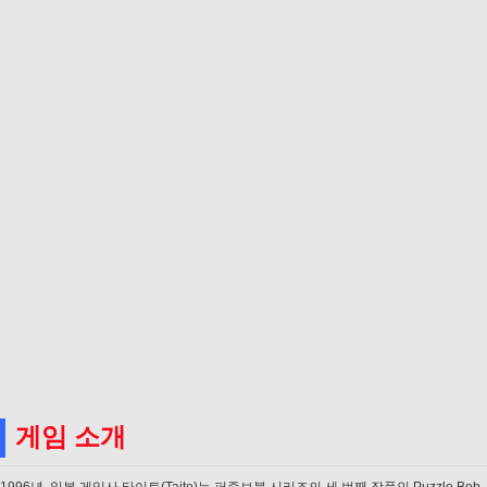
게임 소개