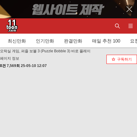
최신만화
인기만화
완결만화
매일 추천 100
요청
오락실 게임, 퍼즐 보블 3 (Puzzle Bobble 3) 바로 플레이
페이지 정보
구독하기
0건
7,569회
25-05-10 12:07