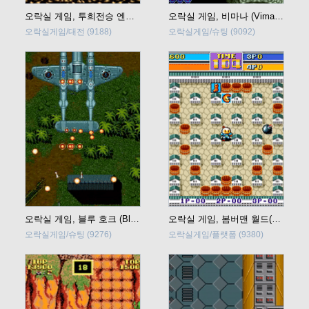
오락실 게임, 투희전승 엔젤 아이즈 (Toukidenshou - Angel Eyes) 바로 플레이
오락실 게임, 비마나 (Vimana) 바로 플레이
오락실게임/대전
(9188)
오락실게임/슈팅
(9092)
오락실 게임, 블루 호크 (Blue Hawk) 바로 플레이
오락실 게임, 봄버맨 월드(Bomber Man World) 바로 플레이
오락실게임/슈팅
(9276)
오락실게임/플랫폼
(9380)