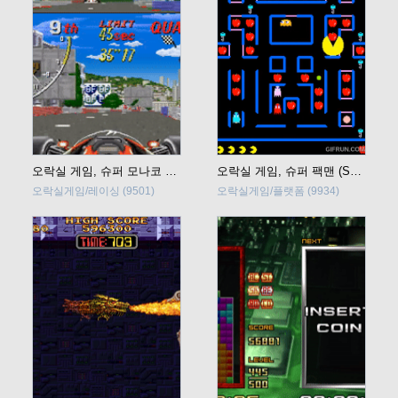
오락실 게임, 슈퍼 모나코 GP (Super Monaco GP) 바로 플레이
오락실 게임, 슈퍼 팩맨 (Super Pac-Man) 바로 플레이
오락실게임/레이싱
(9501)
오락실게임/플랫폼
(9934)