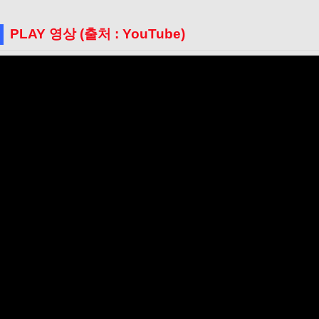
PLAY 영상 (출처 : YouTube)