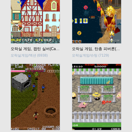
오락실 게임, 캡틴 실버(Captain Silver) 바로 플레이
오락실 게임, 탄총 피버론(Fever SOS) 바로 플레이
오락실게임/액션
(6938)
오락실게임/슈팅
(7129)