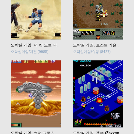
오락실 게임, 더 킹 오브 파이터즈 2000(The King of Fighters 2000) 바로 플레이
오락실 게임, 로스트 캐슬 인 다크미스트 (The Lost Castle In Darkmist) 바로 플레이
오락실게임/대전
(9985)
오락실게임/슈팅
(8427)
오락실 게임, 썬더 크로스 2 (Thunder Cross II) 바로 플레이
오락실 게임, 잭슨 (Zaxxon) 바로 플레이