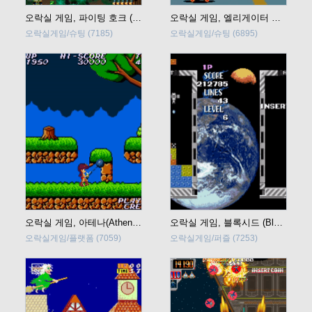
오락실 게임, 파이팅 호크 (Fighting Hawk) 바로 플레이
오락실 게임, 엘리게이터 헌트 (Alligator Hunt) 바로 플레이
오락실게임/슈팅
(7185)
오락실게임/슈팅
(6895)
오락실 게임, 아테나(Athena) 바로 플레이
오락실 게임, 블록시드 (Bloxeed) 바로 플레이
오락실게임/플랫폼
(7059)
오락실게임/퍼즐
(7253)