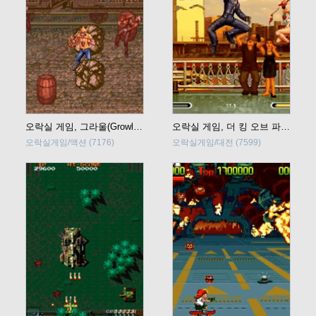
오락실 게임, 그라울(Growl) 바로 플레이
오락실 게임, 더 킹 오브 파이터즈 2002(The King of Fighters 2002) 바로 플레이
오락실게임/액션
(7176)
오락실게임/대전
(7599)