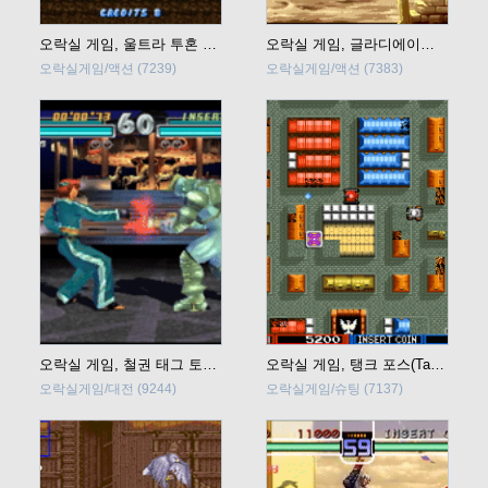
오락실 게임, 울트라 투혼 전설(Ultra Toukon Densetsu) 바로 플레이
오락실 게임, 글라디에이터 - 로드 오브 더 스워드 (The Gladiator - Road Of The Sword) 바로 플레이
오락실게임/액션
(7239)
오락실게임/액션
(7383)
오락실 게임, 철권 태그 토너먼트 (Tekken Tag Tournament) 바로 플레이
오락실 게임, 탱크 포스(Tank Force) 바로 플레이
오락실게임/대전
(9244)
오락실게임/슈팅
(7137)