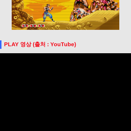
PLAY 영상 (출처 : YouTube)