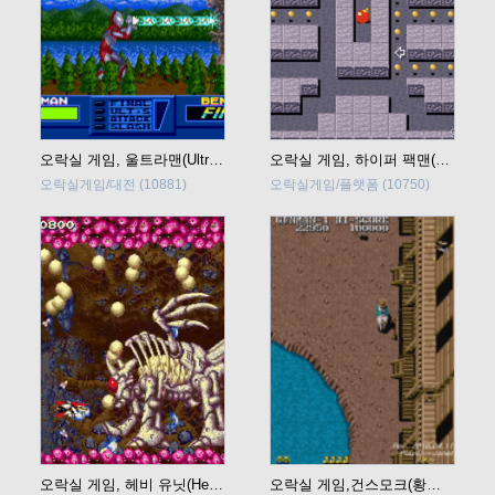
오락실 게임, 울트라맨(Ultraman: Towards the Future) 바로 플레이
오락실 게임, 하이퍼 팩맨(Hyper Pacman) 바로 플레이
오락실게임/대전
(10881)
오락실게임/플랫폼
(10750)
오락실 게임, 헤비 유닛(Heavy Unit) 바로 플레이
오락실 게임,건스모크(황야의 무법자,Gun.Smoke) 바로 플레이