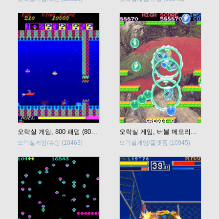
오락실 게임, 800 패덤 (800 Fathoms) 바로 플레이
오락실 게임, 버블 메모리즈 (Bubble Memories: The Story Of Bubble Bobble III) 바로 플레이, 보글보글 3
오락실게임/슈팅
(10463)
오락실게임/플랫폼
(10945)