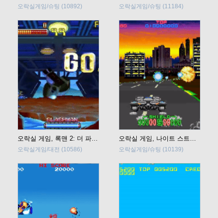
오락실게임/슈팅
(10892)
오락실게임/슈팅
(11184)
오락실 게임, 록맨 2: 더 파워 파이터즈(Rockman 2 - the power fighters) 바로 플레이
오락실 게임, 나이트 스트라이커(Night Striker) 바로 플레이
오락실게임/대전
(10586)
오락실게임/슈팅
(10139)