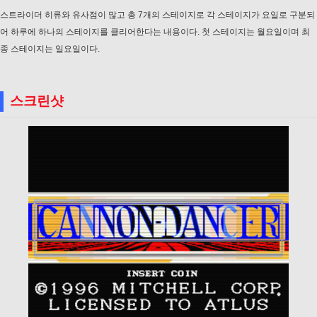
스트라이더 히류와 유사점이 많고 총 7개의 스테이지로 각 스테이지가 요일로 구분되
어 하루에 하나의 스테이지를 클리어한다는 내용이다. 첫 스테이지는 월요일이며 최
종 스테이지는 일요일이다.
스크린샷