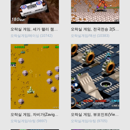
오락실 게임, 세가 랠리 챔피언십 (Sega Rally Championship) 바로플레이
오락실 게임, 전국전승 2(Sengoku Denshou 2) 바로 플레이
오락실게임/레이싱
(10742)
오락실게임/액션
(10383)
오락실 게임, 자비가(Zaviga) 바로 플레이
오락실 게임, 뷰포인트(Viewpoint) 바로 플레이
오락실게임/슈팅
(9897)
오락실게임/슈팅
(9705)