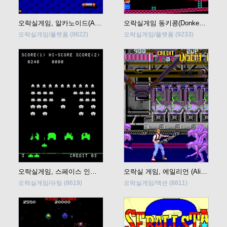
오락실게임, 알카노이드(Arkanoid, 벽돌깨기) 바로 플레이
오락실게임 동키콩(Donkey Kong) 바로 플레이
오락실게임/플랫폼
(9622)
오락실게임/플랫폼
(9233)
오락실게임, 스페이스 인베이더(Space Invaders) 바로 플레이
오락실 게임, 에일리언 (Aliens) 바로 플레이
오락실게임/슈팅
(8619)
오락실게임/액션
(8811)