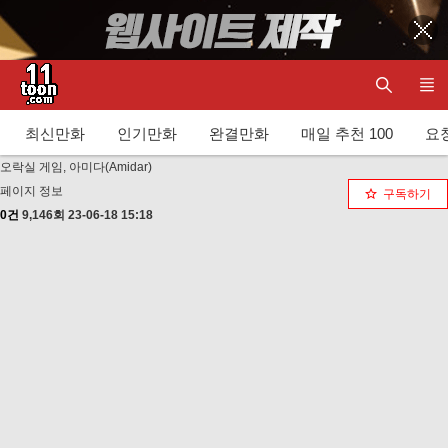
최신만화
인기만화
완결만화
매일 추천 100
요청
오락실 게임, 아미다(Amidar)
페이지 정보
구독하기
0건
9,146회
23-06-18 15:18