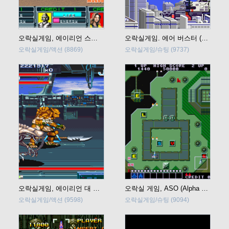
오락실게임, 에이리언 스톰(Alien Storm)
오락실게임. 에어 버스터 (Air Buster) Trouble Specialty Raid Unit
오락실게임/액션
(8869)
오락실게임/슈팅
(9737)
오락실게임, 에이리언 대 프레데터 (Alien Vs Predator)
오락실 게임, ASO (Alpha Mission)
오락실게임/액션
(9598)
오락실게임/슈팅
(9094)