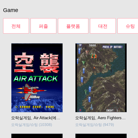
Game
전체
퍼즐
플랫폼
대전
슈팅
오락실게임, Air Attack(에어어택)
오락실게임, Aero Fighters (Sonic Wings, 소닉윙즈)
오락실게임/슈팅
(10308)
오락실게임/슈팅
(9479)