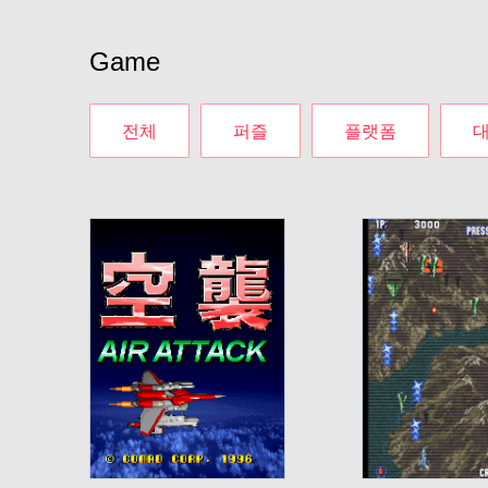
Game
전체
퍼즐
플랫폼