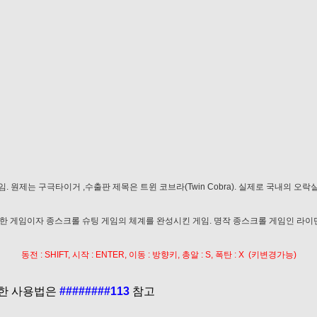
 원제는 구극타이거 ,수출판 제목은 트윈 코브라(Twin Cobra). 실제로 국내의 
 게임이자 종스크롤 슈팅 게임의 체계를 완성시킨 게임. 명작 종스크롤 게임인 라이덴(
동전 : SHIFT, 시작 : ENTER, 이동 : 방향키, 총알 : S, 폭탄 : X (키변경가능)
한 사용법은
########113
참고