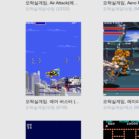
오락실게임, Air Attack(에어어택)
오락실게임/슈팅
(10310)
오락실게임/슈팅
(9
오락실게임. 에어 버스터 (Air Buster) Trouble Specialty Raid Unit
오락실게임/슈팅
(9739)
오락실게임/액션
(9