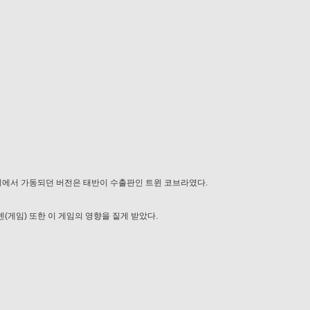
오락실에서 가동되던 버전은 태반이 수출판인 트윈 코브라였다.
게임) 또한 이 게임의 영향을 짙게 받았다.