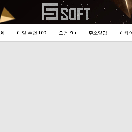
화
매일 추천 100
요청 Zip
주소알림
아케