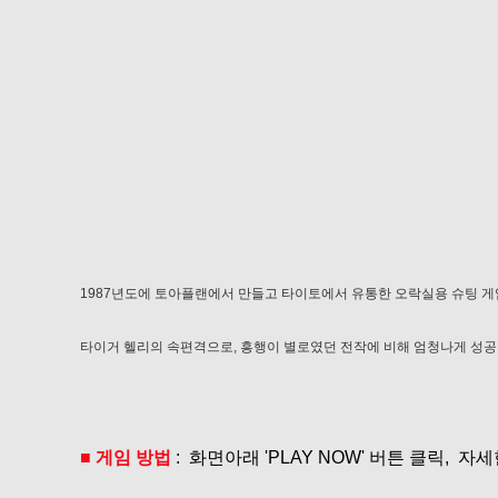
1987년도에 토아플랜에서 만들고 타이토에서 유통한 오락실용 슈팅 게임.
타이거 헬리의 속편격으로, 흥행이 별로였던 전작에 비해 엄청나게 성공한
■ 게임 방법
:
화면아래 'PLAY NOW' 버튼 클릭,
자세