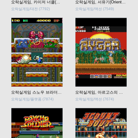
오락실게임, 카이저 너클(Kaiser Knuckle) 바로 플레이
오락실게임, 서유기(Oriental Legend, 서유석액전) 바로 플레이
오락실게임/대전
(7792)
오락실게임/액션
(7549)
오락실게임 스노우 브라더스(Snow Bros) 바로 플레이
오락실게임, 아르고스의 전사(Legendary Warrior, 라이거 Rygar) 바로플레이
오락실게임/플랫폼
(7874)
오락실게임/액션
(7674)