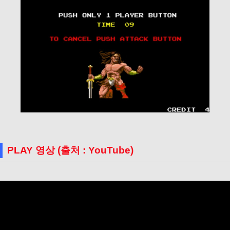
PLAY 영상 (출처 : YouTube)