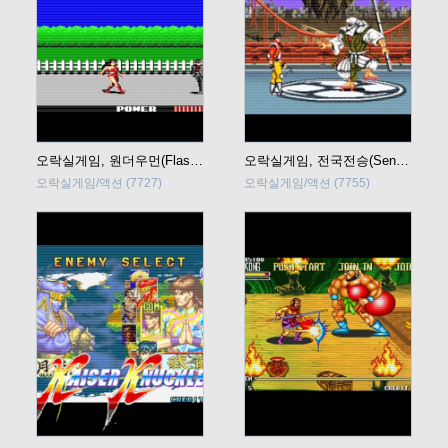
오락실게임, 원더우먼(Flashgal) 바로 플레이
오락실게임, 전국전승(Sengoku Denshou) 바로 플레이
오락실게임/액션
(7727)
오락실게임/액션
(7755)