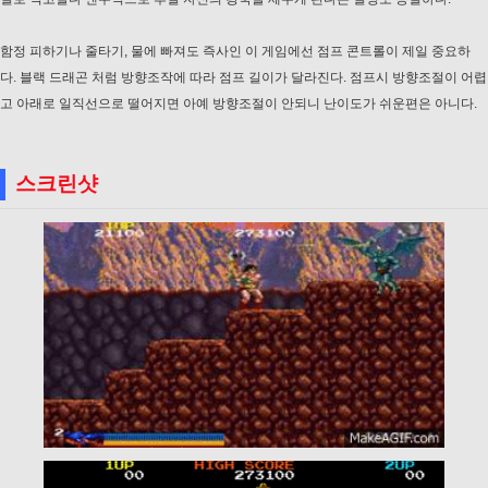
함정 피하기나 줄타기, 물에 빠져도 즉사인 이 게임에선 점프 콘트롤이 제일 중요하
다. 블랙 드래곤 처럼 방향조작에 따라 점프 길이가 달라진다. 점프시 방향조절이 어렵
고 아래로 일직선으로 떨어지면 아예 방향조절이 안되니 난이도가 쉬운편은 아니다.
스크린샷