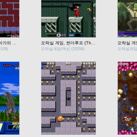
오락실 게임, 드루아가의 탑 (The Tower of Druaga) 바로 플레이
오락실 게임, 썬더후프 (Thunder Hoop) 바로 플레이
0109)
오락실게임/액션
(10256)
오락실게임