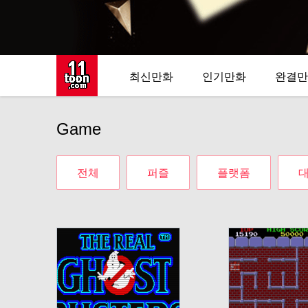
최신만화
인기만화
완결만
Game
전체
퍼즐
플랫폼