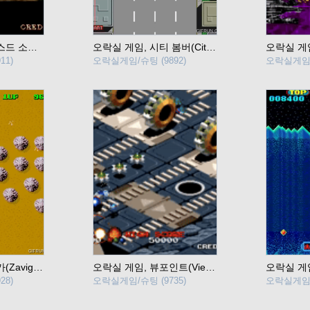
오락실 게임, 크로스드 소드 (Crossed Swords) 바로 플레이
오락실 게임, 시티 봄버(City Bomber) 바로 플레이
911)
오락실게임/슈팅
(9892)
오락실게임
오락실 게임, 자비가(Zaviga) 바로 플레이
오락실 게임, 뷰포인트(Viewpoint) 바로 플레이
928)
오락실게임/슈팅
(9735)
오락실게임