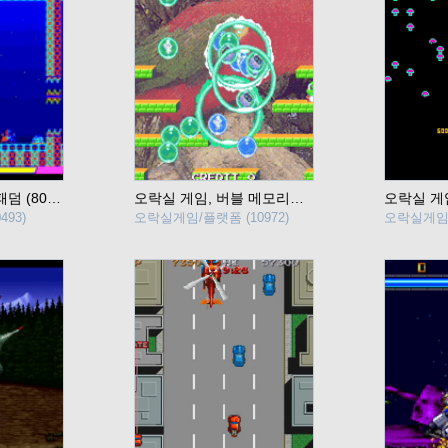
오락실 게임, 800 패덤 (800 Fathoms) 바로 플레이
오락실 게임, 버블 메모리즈 (Bubble Memories: The Story Of Bubble Bobble III) 바로 플레이, 보글보글 3
0493)
오락실게임/플랫폼
(10972)
오락실게임