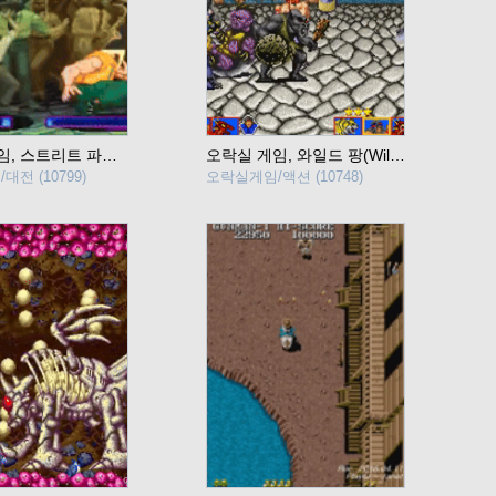
오락실 게임, 스트리트 파이터 제로(Street Fighter Zero) 바로 플레이
오락실 게임, 와일드 팡(Wild Fang / Tecmo Knight) 바로 플레이
/대전
(10799)
오락실게임/액션
(10748)