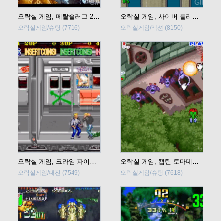
오락실 게임, 메탈슬러그 2 (METAL SLUG 2) 바로 플레이
오락실 게임, 사이버 폴리스 E-SWAT (E-Swat : Cyber Police) 바로 플레이
오락실게임/슈팅
(7716)
오락실게임/액션
(8150)
오락실 게임, 크라임 파이터즈(Crime Fighters) 바로 플레이
오락실 게임, 캡틴 토마데이(Captain Tomaday) 바로 플레이
오락실게임/대전
(7549)
오락실게임/슈팅
(7618)