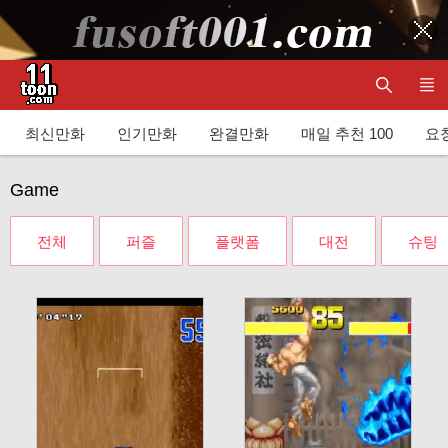
최신만화
인기만화
완결만화
매일 추천 100
요청
Game
전체
퍼즐
플랫폼
대전
슈팅