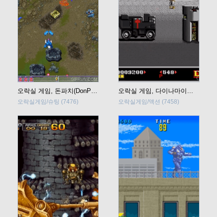
오락실 게임, 돈파치(DonPachi) 바로 플레이
오락실 게임, 다이나마이트 듀크(Dynamite Duke) 바로 플레이
오락실게임/슈팅
(7476)
오락실게임/액션
(7458)