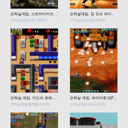
오락실게임, 스트라이커즈 1945 PLUS(Strikers 1945 Plus) 바로 플레이
오락실게임, 킹 오브 파이터즈 96 (The King of Fighters 96) 바로 플레이
오락실게임/슈팅
(7807)
오락실게임/대전
(7825)
오락실 게임, 키드의 호레호레 대작전(Kid no Hore Hore Daisakusen) 바로 플레이
오락실 게임, 파이어호크(Fire Hawk) 바로 플레이
오락실게임/플랫폼
(7424)
오락실게임/슈팅
(7415)